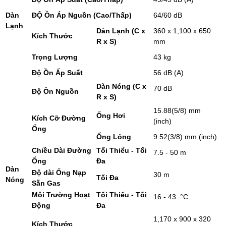
Dàn
ĐỘ Ồn Áp Nguồn (Cao/Thấp)
64/60 dB
Lạnh
Dàn Lạnh (C x
360 x 1,100 x 650
Kích Thước
R x S)
mm
Trọng Lượng
43 kg
Độ Ồn Ấp Suất
56 dB (A)
Dàn Nóng (C x
70 dB
Độ Ồn Nguồn
R x S)
15.88(5/8) mm
Ống Hơi
Kích Cỡ Đường
(inch)
Ống
Ống Lỏng
9.52(3/8) mm (inch)
Chiều Dài Đường
Tối Thiểu - Tối
7.5 - 50 m
Ống
Đa
Dàn
Độ dài Ống Nạp
30 m
Tối Đa
Nóng
Sẵn Gas
Môi Trường Hoạt
Tối Thiểu - Tối
16 - 43 °C
Động
Đa
1,170 x 900 x 320
Kích Thước