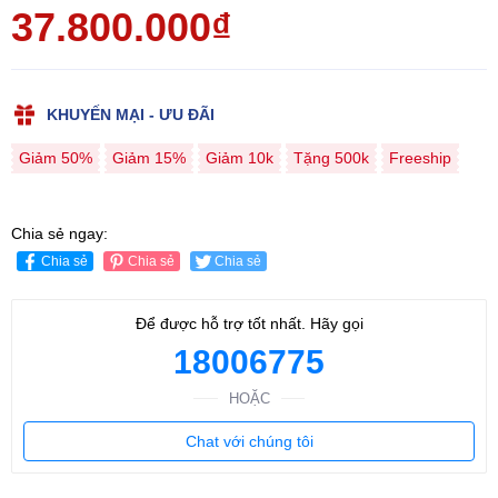
37.800.000₫
KHUYẾN MẠI - ƯU ĐÃI
Giảm 50%
Giảm 15%
Giảm 10k
Tặng 500k
Freeship
Chia sẻ ngay:
Chia sẻ
Chia sẻ
Chia sẻ
Để được hỗ trợ tốt nhất. Hãy gọi
18006775
HOẶC
Chat với chúng tôi