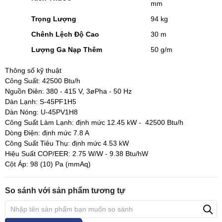
mm
Trọng Lượng
94 kg
Chênh Lệch Độ Cao
30 m
Lượng Ga Nạp Thêm
50 g/m
Thông số kỹ thuật
Công Suất: 42500 Btu/h
Nguồn Điên: 380 - 415 V, 3øPha - 50 Hz
Dàn Lạnh: S-45PF1H5
Dàn Nóng: U-45PV1H8
Công Suất Làm Lạnh: định mức 12.45 kW -
42500 Btu/h
Dòng Điện: định mức 7.8 A
Công Suất Tiêu Thụ: định mức 4.53 kW
Hiệu Suất COP/EER: 2.75 W/W -
9.38 Btu/hW
Cột Áp: 98 (10) Pa (mmAq)
So sánh với sản phẩm tương tự