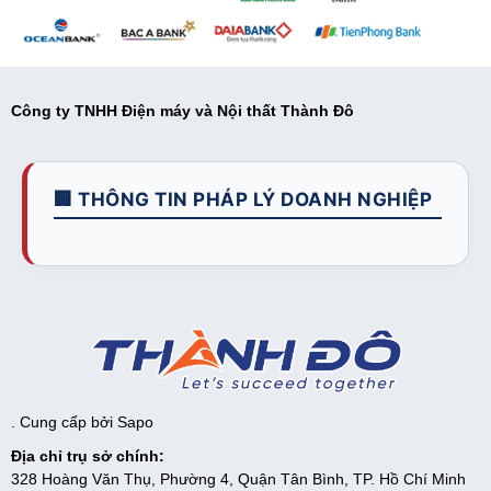
Công ty TNHH Điện máy và Nội thất Thành Đô
🏢 THÔNG TIN PHÁP LÝ DOANH NGHIỆP
. Cung cấp bởi
Sapo
Địa chỉ trụ sở chính:
328 Hoàng Văn Thụ, Phường 4, Quận Tân Bình, TP. Hồ Chí Minh