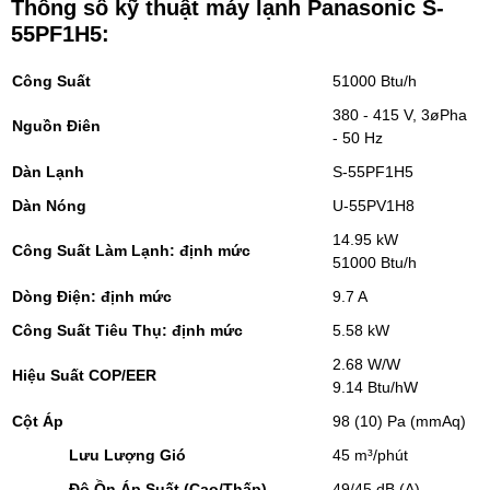
Thông số kỹ thuật máy lạnh
Panasonic S-
55PF1H5
:
Công Suất
51000 Btu/h
380 - 415 V, 3øPha
Nguồn Điên
- 50 Hz
Dàn Lạnh
S-55PF1H5
Dàn Nóng
U-55PV1H8
14.95 kW
Công Suất Làm Lạnh: định mức
51000 Btu/h
Dòng Điện: định mức
9.7 A
Công Suất Tiêu Thụ: định mức
5.58 kW
2.68 W/W
Hiệu Suất COP/EER
9.14 Btu/hW
Cột Áp
98 (10) Pa (mmAq)
Lưu Lượng Gió
45 m³/phút
Độ Ồn Áp Suất (Cao/Thấp)
49/45 dB (A)