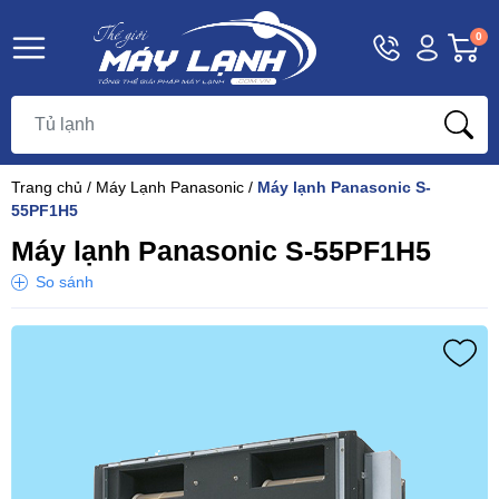
Hotline
Tài
G
0
1800
khoản
h
Hello,
T
9393
Khách
t
Trang chủ
/
Máy Lạnh Panasonic
/
Máy lạnh Panasonic S-
55PF1H5
Máy lạnh Panasonic S-55PF1H5
So sánh