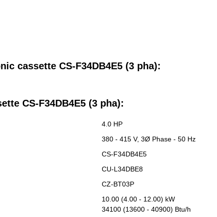
nic cassette CS-F34DB4E5 (3 pha):
sette CS-F34DB4E5 (3 pha)
:
4.0 HP
380 - 415 V, 3Ø Phase - 50 Hz
CS-F34DB4E5
CU-L34DBE8
CZ-BT03P
10.00 (4.00 - 12.00) kW
34100 (13600 - 40900) Btu/h