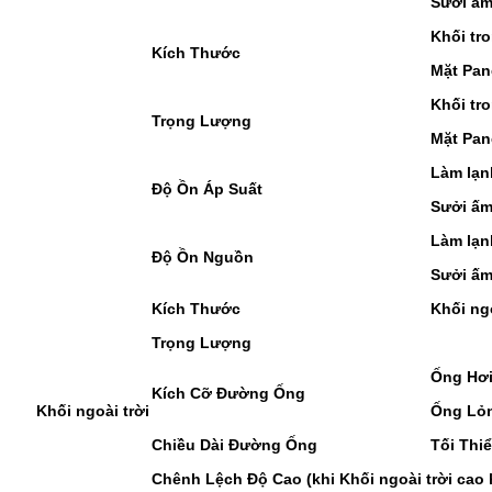
Sưởi ấ
Khối tr
Kích Thước
Mặt Pan
Khối tr
Trọng Lượng
Mặt Pan
Làm lạn
Độ Ồn Áp Suất
Sưởi ấ
Làm lạn
Độ Ồn Nguồn
Sưởi ấ
Kích Thước
Khối ng
Trọng Lượng
Ống Hơ
Kích Cỡ Đường Ống
Khối ngoài trời
Ống Lỏ
Chiều Dài Đường Ống
Tối Thi
Chênh Lệch Độ Cao (khi Khối ngoài trời cao