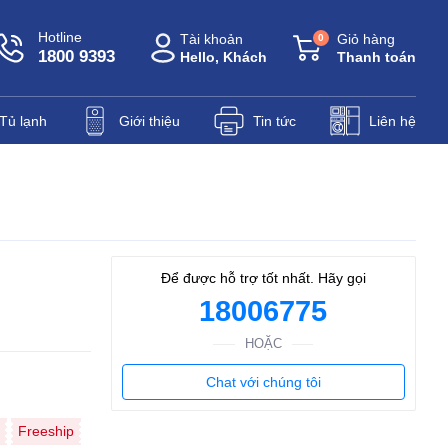
Hotline
Tài khoản
Giỏ hàng
0
1800 9393
Hello, Khách
Thanh toán
Tủ lạnh
Giới thiệu
Tin tức
Liên hệ
Để được hỗ trợ tốt nhất. Hãy gọi
18006775
HOẶC
Chat với chúng tôi
Freeship