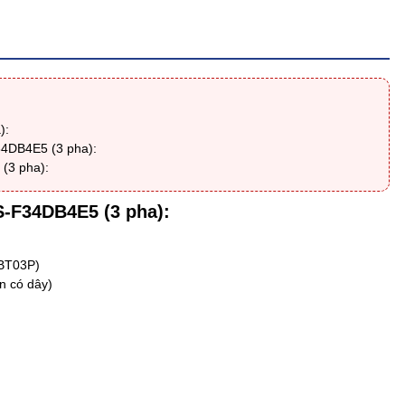
):
34DB4E5 (3 pha):
(3 pha):
S-F34DB4E5 (3 pha)
:
-BT03P)
ển có dây)