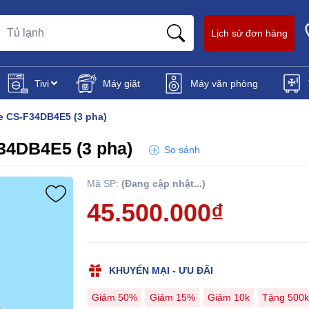
Lịch sử đơn hàng
Tivi
Máy giặt
Máy văn phòng
e CS-F34DB4E5 (3 pha)
34DB4E5 (3 pha)
So sánh
Mã SP:
(Đang cập nhật...)
45.500.000₫
KHUYẾN MẠI - ƯU ĐÃI
Giảm 50%
Giảm 15%
Giảm 10k
Tặng 500k