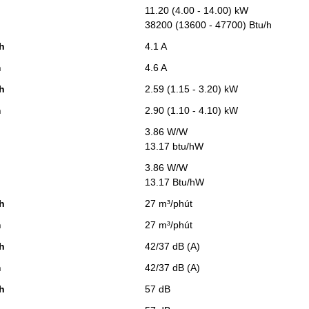
11.20 (4.00 - 14.00) kW
38200 (13600 - 47700) Btu/h
h
4.1 A
m
4.6 A
h
2.59 (1.15 - 3.20) kW
m
2.90 (1.10 - 4.10) kW
3.86 W/W
13.17 btu/hW
3.86 W/W
13.17 Btu/hW
h
27 m³/phút
m
27 m³/phút
h
42/37 dB (A)
m
42/37 dB (A)
h
57 dB