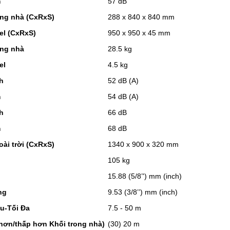
m
57 dB
ong nhà (CxRxS)
288 x 840 x 840 mm
el (CxRxS)
950 x 950 x 45 mm
ong nhà
28.5 kg
el
4.5 kg
h
52 dB (A)
m
54 dB (A)
h
66 dB
m
68 dB
oài trời (CxRxS)
1340 x 900 x 320 mm
105 kg
i
15.88 (5/8’') mm (inch)
ng
9.53 (3/8’’) mm (inch)
ểu-Tối Đa
7.5 - 50 m
 hơn/thấp hơn Khối trong nhà)
(30) 20 m