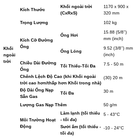
Khối ngoài trời
1170 x 900 x
Kích Thước
(CxRxS)
320 mm
Trọng Lượng
102 kg
15.88 (5/8’')
Ống Hơi
mm (inch)
Kích Cỡ Đường
Ống
9.52 (3/8’’) mm
Khối
Ống Lỏng
(inch)
ngoài
trời
Chiều Dài Đường
7.5 - 50 m
Tối Thiểu-Tối Đa
Ống
Chênh Lệch Độ Cao (khi Khối ngoài
(30) 20 m
trời cao hơn/thấp hơn Khối trong nhà)
Độ Dài Ống Nạp
30 m
Tối Đa
Sẵn Gas
Lượng Gas Nạp Thêm
50 g/m
Làm lạnh (tối thiểu
5 - 43°C
- tối đa)
Môi Trường Hoạt
Động
Sưởi ấm (tối thiểu -
-10 - 24°C
tối đa)