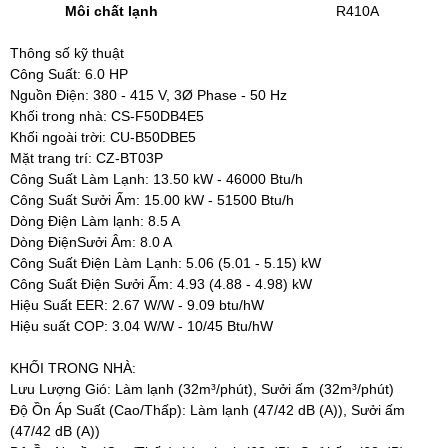
Môi chất lạnh
R410A
Thông số kỹ thuật
Công Suất: 6.0 HP
Nguồn Điện: 380 - 415 V, 3Ø Phase - 50 Hz
Khối trong nhà: CS-F50DB4E5
Khối ngoài trời: CU-B50DBE5
Mặt trang trí: CZ-BT03P
Công Suất Làm Lạnh:
13.50 kW -
46000 Btu/h
Công Suất Sưởi Ấm:
15.00 kW -
51500 Btu/h
Dòng Điện Làm lạnh: 8.5 A
Dòng ĐiệnSưởi Âm: 8.0 A
Công Suất Điện Làm Lạnh:
5.06 (5.01 - 5.15) kW
Công Suất Điện Sưởi Ấm:
4.93 (4.88 - 4.98) kW
Hiệu Suất EER:
2.67 W/W - 9.09 btu/hW
Hiệu suất COP:
3.04 W/W - 10/45 Btu/hW
KHỐI TRONG NHÀ:
Lưu Lượng Gió: Làm lạnh (32m³/phút), Sưởi ấm (32m³/phút)
Độ Ồn Áp Suất (Cao/Thấp): Làm lạnh (47/42 dB (A)), Sưởi ấm
(47/42 dB (A))