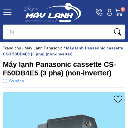
Hotline
Tài
G
0
1800
khoản
h
Hello,
T
9393
Khách
t
Trang chủ
/
Máy Lạnh Panasonic
/
Máy lạnh Panasonic cassette
CS-F50DB4E5 (3 pha) (non-inverter)
Máy lạnh Panasonic cassette CS-
F50DB4E5 (3 pha) (non-inverter)
So sánh