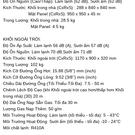
Độ Ồn Nguồn (Cao/Thấp): Làm lạnh (62 dB), Sưởi ấm (62 dB)
Kích Thước: Khối trong nhà (CxRxS) : 288 x 840 x 840 mm
Mặt Panel (CxRxS): 950 x 950 x 45 m
Trọng Lượng: Khối trong nhà: 28.5 kg
Mặt Panel: 4.5 kg
KHỐI NGOÀI TRỜI:
Độ Ồn Áp Suất: Làm lạnh 56 dB (A), Sưởi ấm 57 dB (A)
Độ Ồn Nguồn: Làm lạnh 70 dB,Sưởi ấm 71 dB
Kích Thước: Khối ngoài trời (CxRxS): 1170 x 900 x 320 mm
Trọng Lượng: 102 kg
Kích Cỡ Đường Ống Hơi: 15.88 (5/8’') mm (inch)
Kích Cỡ Đường Ống Lỏng: 9.52 (3/8’’) mm (inch)
Chiều Dài Đường Ống (Tối Thiểu-Tối Đa): 7.5 - 50 m
Chênh Lệch Độ Cao (khi Khối ngoài trời cao hơn/thấp hơn Khối
trong nhà):(30) 20 m
Độ Dài Ống Nạp Sẵn Gas: Tối đa 30 m
Lượng Gas Nạp Thêm: 50 g/m
Môi Trường Hoạt Động: Làm lạnh (tối thiểu - tối đa): 5 - 43°C
Môi Trường Hoạt Động: Sưởi ấm (tối thiểu - tối đa) -10 - 24°C
Môi chất lạnh: R410A