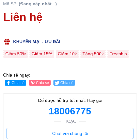
Mã SP:
(Đang cập nhật...)
Liên hệ
KHUYẾN MẠI - ƯU ĐÃI
Giảm 50%
Giảm 15%
Giảm 10k
Tặng 500k
Freeship
Chia sẻ ngay:
Chia sẻ
Chia sẻ
Chia sẻ
Để được hỗ trợ tốt nhất. Hãy gọi
18006775
HOẶC
Chat với chúng tôi