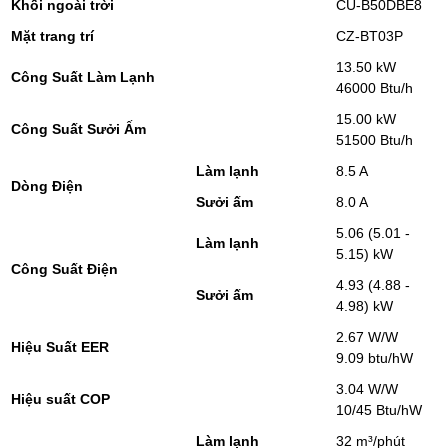
Khối ngoài trời
CU-B50DBE8
Mặt trang trí
CZ-BT03P
13.50 kW
Công Suất Làm Lạnh
46000 Btu/h
15.00 kW
Công Suất Sưởi Ấm
51500 Btu/h
Làm lạnh
8.5 A
Dòng Điện
Sưởi ấm
8.0 A
5.06 (5.01 -
Làm lạnh
5.15) kW
Công Suất Điện
4.93 (4.88 -
Sưởi ấm
4.98) kW
2.67 W/W
Hiệu Suất EER
9.09 btu/hW
3.04 W/W
Hiệu suất COP
10/45 Btu/hW
Làm lạnh
32 m³/phút