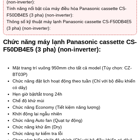
(non-inverter):
Tính năng nổi bật của máy điều hòa Panasonic cassette CS-
F50DB4E5 (3 pha) (non-inverter):
Thông số kỹ thuật máy lạnh Panasonic cassette CS-F50DB4E5
(3 pha) (non-inverter):
Chức năng máy lạnh
Panasonic cassette CS-
F50DB4E5 (3 pha) (non-inverter)
:
Mặt trang trí vuông 950mm cho tất cả model (Tùy chọn: CZ-
BT03P)
Chức năng đặt lịch hoạt động theo tuần (Chỉ với bộ điều khiển
có dây)
Hẹn giờ bật/tắt trong 24h
Chế độ khử mùi
Chức năng Economy (Tiết kiệm năng lượng)
Khởi động lại ngẫu nhiên
Chức năng Auto fan (Quạt tự động)
Chức năng khử ẩm (Dry)
Chức năng tự kiểm tra lỗi
Chọn cảm biến nhiệt độ chính (Chỉ với bộ điều khiển có dây)