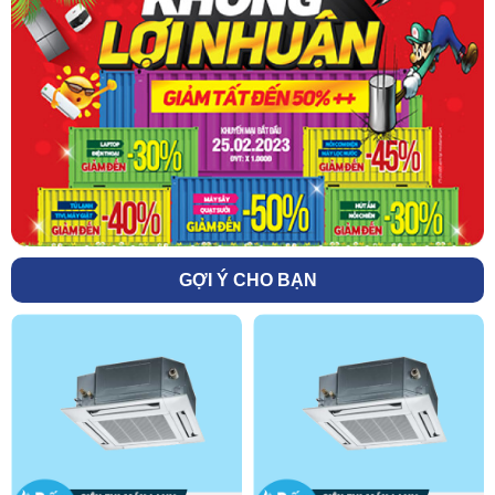
GỢI Ý CHO BẠN