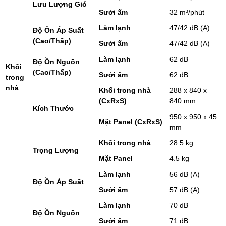
Lưu Lượng Gió
Sưởi ấm
32 m³/phút
Làm lạnh
47/42 dB (A)
Độ Ồn Áp Suất
(Cao/Thấp)
Sưởi ấm
47/42 dB (A)
Làm lạnh
62 dB
Độ Ồn Nguồn
Khối
(Cao/Thấp)
Sưởi ấm
62 dB
trong
nhà
Khối trong nhà
288 x 840 x
(CxRxS)
840 mm
Kích Thước
950 x 950 x 45
Mặt Panel (CxRxS)
mm
Khối trong nhà
28.5 kg
Trọng Lượng
Mặt Panel
4.5 kg
Làm lạnh
56 dB (A)
Độ Ồn Áp Suất
Sưởi ấm
57 dB (A)
Làm lạnh
70 dB
Độ Ồn Nguồn
Sưởi ấm
71 dB