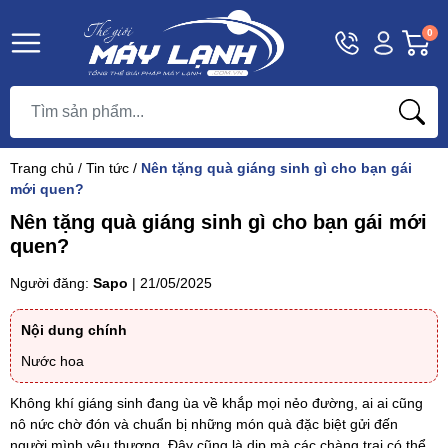
Hotline
Tài
G
0
1800
khoản
h
Hello,
T
9393
Khách
t
Trang chủ
/
Tin tức
/
Nên tặng quà giáng sinh gì cho bạn gái
mới quen?
Nên tặng quà giáng sinh gì cho bạn gái mới
quen?
Người đăng:
Sapo
|
21/05/2025
Nội dung chính
Nước hoa
Không khí giáng sinh đang ùa về khắp mọi nẻo đường, ai ai cũng
nô nức chờ đón và chuẩn bị những món quà đặc biệt gửi đến
người mình yêu thương. Đây cũng là dịp mà các chàng trai có thể