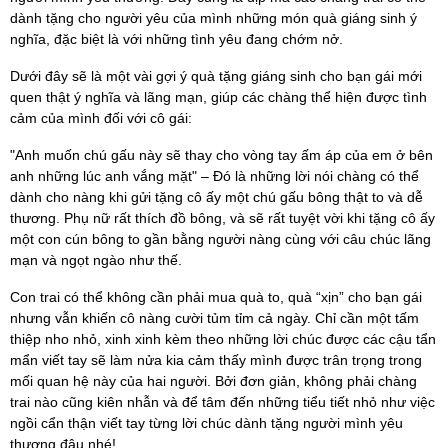
dành tặng cho người yêu của mình những món quà giáng sinh ý
nghĩa, đặc biệt là với những tình yêu đang chớm nở.
Dưới đây sẽ là một vài gợi ý quà tặng giáng sinh cho bạn gái mới
quen thật ý nghĩa và lãng mạn, giúp các chàng thể hiện được tình
cảm của mình đối với cô gái:
"Anh muốn chú gấu này sẽ thay cho vòng tay ấm áp của em ở bên
anh những lúc anh vắng mặt" – Đó là những lời nói chàng có thể
dành cho nàng khi gửi tặng cô ấy một chú gấu bông thật to và dễ
thương. Phụ nữ rất thích đồ bông, và sẽ rất tuyệt vời khi tặng cô ấy
một con cún bông to gần bằng người nàng cùng với câu chúc lãng
mạn và ngọt ngào như thế.
Con trai có thể không cần phải mua quà to, quà “xịn” cho bạn gái
nhưng vẫn khiến cô nàng cười tủm tỉm cả ngày. Chỉ cần một tấm
thiệp nho nhỏ, xinh xinh kèm theo những lời chúc được các cậu tẩn
mẩn viết tay sẽ làm nửa kia cảm thấy mình được trân trọng trong
mối quan hệ này của hai người. Bởi đơn giản, không phải chàng
trai nào cũng kiên nhẫn và để tâm đến những tiểu tiết nhỏ như việc
ngồi cẩn thận viết tay từng lời chúc dành tặng người mình yêu
thương đâu nhé!