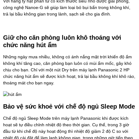
Với hàng tỷ hạt phân tử có kích thước siêu nhỏ được giải phóng,
công nghệ Nanoe-G sẽ giúp làm loại bỏ bụi bẩn trong không khí,
trả lại bầu không gian trong lành, sạch sẽ cho gia đình.
Giữ cho căn phòng luôn khô thoáng với
chức năng hút ẩm
Những ngày mưa nhiều, không có ánh nắng mặt trời khiến độ ẩm
không khí tăng cao, căn phòng bạn luôn có mùi ẩm mốc, gây khó
chịu cho bạn. Chỉ với một nút Dry trên máy lạnh Panasonic 2 HP
chức năng hút ẩm sẽ được kích hoạt, trả lại bầu không khí khô ráo,
thoáng mát cho bạn ngay.
Bảo vệ sức khoẻ với chế độ ngủ Sleep Mode
Chế độ ngủ Sleep Mode trên
máy lạnh Panasonic
khi được kích
hoạt sẽ tự điều chỉnh nhiệt độ theo thời gian. Cụ thể, trong 3 giờ
đầu từ khi chế độ này hoạt động thì nhiệt độ giảm 2 độ C so với
nhiệt độ cài đặt để làm lạnh không gian, trong những giờ tiếp theo