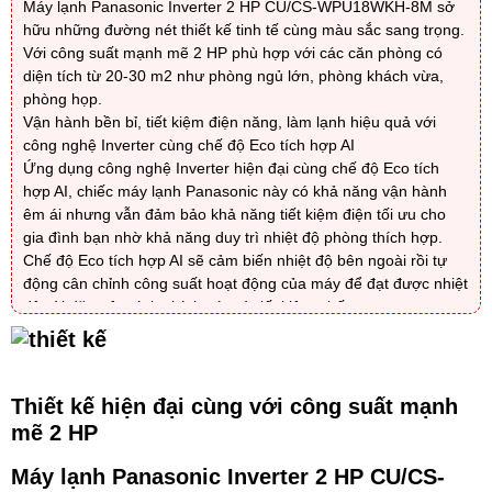
Máy lạnh Panasonic Inverter 2 HP CU/CS-WPU18WKH-8M sở
hữu những đường nét thiết kế tinh tế cùng màu sắc sang trọng.
Với công suất mạnh mẽ 2 HP phù hợp với các căn phòng có
diện tích từ 20-30 m2 như phòng ngủ lớn, phòng khách vừa,
phòng họp.
Vận hành bền bỉ, tiết kiệm điện năng, làm lạnh hiệu quả với
công nghệ Inverter cùng chế độ Eco tích hợp AI
Ứng dụng công nghệ Inverter hiện đại cùng chế độ Eco tích
hợp AI, chiếc máy lạnh Panasonic này có khả năng vận hành
êm ái nhưng vẫn đảm bảo khả năng tiết kiệm điện tối ưu cho
gia đình bạn nhờ khả năng duy trì nhiệt độ phòng thích hợp.
Chế độ Eco tích hợp AI sẽ cảm biến nhiệt độ bên ngoài rồi tự
động cân chỉnh công suất hoạt động của máy để đạt được nhiệt
độ cài đặt một cách chính xác và tiết kiệm nhất.
Mang lại không gian mát lạnh tức thì với chế độ làm lạnh cực
nhanh Powerful
Loại bỏ bụi bẩn, thanh lọc không khí với công nghệ Nanoe-G
Giữ cho căn phòng luôn khô thoáng với chức năng hút ẩm
Thiết kế hiện đại cùng với công suất mạnh
Bảo vệ sức khoẻ với chế độ ngủ Sleep Mode
mẽ 2 HP
Tiện lợi hơn với chức năng hẹn giờ hoạt động của máy lạnh
Tiện lợi hơn với tính năng điều khiển bằng điện thoại
Máy lạnh Panasonic Inverter 2 HP CU/CS-