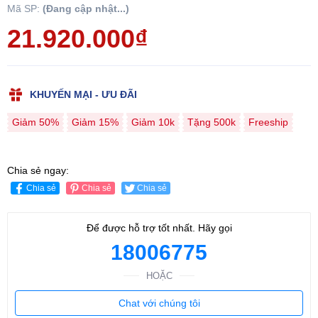
Mã SP:
(Đang cập nhật...)
21.920.000₫
KHUYẾN MẠI - ƯU ĐÃI
Giảm 50%
Giảm 15%
Giảm 10k
Tặng 500k
Freeship
Chia sẻ ngay:
Chia sẻ
Chia sẻ
Chia sẻ
Để được hỗ trợ tốt nhất. Hãy gọi
18006775
HOẶC
Chat với chúng tôi