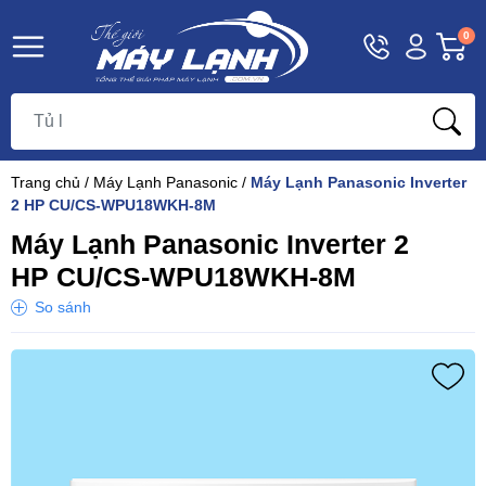
Hotline
Tài
G
0
1800
khoản
h
Hello,
T
9393
Khách
t
Trang chủ
/
Máy Lạnh Panasonic
/
Máy Lạnh Panasonic Inverter
2 HP CU/CS-WPU18WKH-8M
Máy Lạnh Panasonic Inverter 2
HP CU/CS-WPU18WKH-8M
So sánh