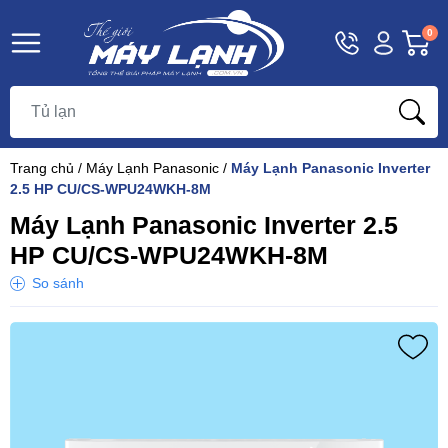
Hotline
Tài
G
0
1800
khoản
h
Hello,
T
9393
Khách
t
Trang chủ
/
Máy Lạnh Panasonic
/
Máy Lạnh Panasonic Inverter
2.5 HP CU/CS-WPU24WKH-8M
Máy Lạnh Panasonic Inverter 2.5
HP CU/CS-WPU24WKH-8M
So sánh