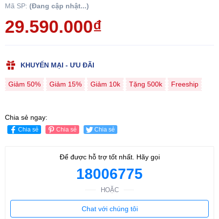
Mã SP:
(Đang cập nhật...)
29.590.000₫
KHUYẾN MẠI - ƯU ĐÃI
Giảm 50%
Giảm 15%
Giảm 10k
Tặng 500k
Freeship
Chia sẻ ngay:
Chia sẻ
Chia sẻ
Chia sẻ
Để được hỗ trợ tốt nhất. Hãy gọi
18006775
HOẶC
Chat với chúng tôi