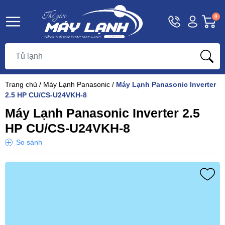
Hotline
Tài
G
0
1800
khoản
h
Hello,
T
9393
Khách
t
Trang chủ
/
Máy Lạnh Panasonic
/
Máy Lạnh Panasonic Inverter
2.5 HP CU/CS-U24VKH-8
Máy Lạnh Panasonic Inverter 2.5
HP CU/CS-U24VKH-8
So sánh