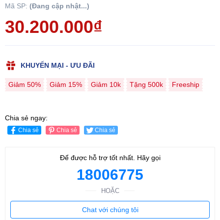
Mã SP:
(Đang cập nhật...)
30.200.000₫
KHUYẾN MẠI - ƯU ĐÃI
Giảm 50%
Giảm 15%
Giảm 10k
Tặng 500k
Freeship
Chia sẻ ngay:
Chia sẻ
Chia sẻ
Chia sẻ
Để được hỗ trợ tốt nhất. Hãy gọi
18006775
HOẶC
Chat với chúng tôi