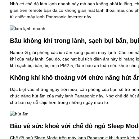
Nhờ có chế độ làm lạnh nhanh này mà bạn không phải lo lắng, c
giản trên remote bạn đã có không gian mát lạnh thoải mái, cho p
từ chiếc máy lạnh Panasonic Inverter này.
Bầu không khí trong lành, sạch bụi bẩn, b
Nanoe-G giải phóng các ion âm xung quanh máy lạnh. Các ion này
khí của máy lạnh. Sau đó, các hạt bụi tích điện âm này bị màng lọ
khí sạch bụi bẩn, bụi mịn PM2.5, đảm bảo an toàn sức khoẻ cho g
Không khí khô thoáng với chức năng hút ẩ
Đặc biệt vào những ngày trời mưa, căn phòng của bạn sẽ trở nên 
chức năng hút ẩm của máy lạnh Panasonic này. Nhờ chế độ hút 
cho bạn sự dễ chịu hơn trong những ngày mưa to.
Bảo vệ sức khoẻ với chế độ ngủ Sleep Mod
Chế độ ngủ Sleep Mode trên máy lạnh Panasonic khi được kích hoạt