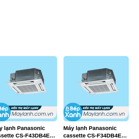
y lạnh Panasonic
Máy lạnh Panasonic
M
ssette CS-F43DB4E5
cassette CS-F34DB4E5
c