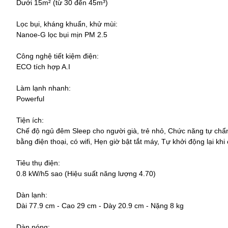
Dưới 15m² (từ 30 đến 45m³)
Lọc bụi, kháng khuẩn, khử mùi:
Nanoe-G lọc bụi mịn PM 2.5
Công nghệ tiết kiệm điện:
ECO tích hợp A.I
Làm lạnh nhanh:
Powerful
Tiện ích:
Chế độ ngủ đêm Sleep cho người già, trẻ nhỏ, Chức năng tự chẩn
bằng điện thoại, có wifi, Hẹn giờ bật tắt máy, Tự khởi động lại khi
Tiêu thụ điện:
0.8 kW/h5 sao (Hiệu suất năng lượng 4.70)
Dàn lạnh:
Dài 77.9 cm - Cao 29 cm - Dày 20.9 cm - Nặng 8 kg
Dàn nóng: