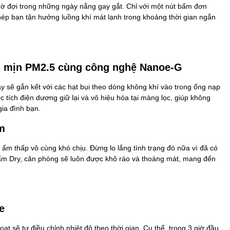
hờ đợi trong những ngày nắng gay gắt. Chỉ với một nút bấm đơn
hép bạn tận hưởng luồng khí mát lạnh trong khoảng thời gian ngắn
ụi mịn PM2.5 cùng công nghệ Nanoe-G
 sẽ gắn kết với các hạt bụi theo dòng không khí vào trong ống nạp
c tích điện dương giữ lại và vô hiệu hóa tại màng lọc, giúp không
ia đình bạn.
m
ẩm thấp vô cùng khó chịu. Đừng lo lắng tình trạng đó nữa vì đã có
ẩm Dry, căn phòng sẽ luôn được khô ráo và thoáng mát, mang đến
e
 sẽ tự điều chỉnh nhiệt độ theo thời gian. Cụ thể, trong 3 giờ đầu