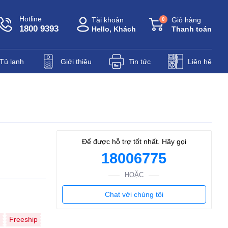
Hotline
Tài khoản
Giỏ hàng
0
1800 9393
Hello, Khách
Thanh toán
Tủ lạnh
Giới thiệu
Tin tức
Liên hệ
Để được hỗ trợ tốt nhất. Hãy gọi
18006775
HOẶC
Chat với chúng tôi
Freeship