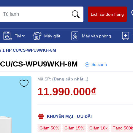
Lịch sử đơn hàng
Tivi
Máy giặt
Máy văn phòng
ter 1 HP CU/CS-WPU9WKH-8M
HP CU/CS-WPU9WKH-8M
So sánh
Mã SP:
(Đang cập nhật...)
11.990.000₫
KHUYẾN MẠI - ƯU ĐÃI
Giảm 50%
Giảm 15%
Giảm 10k
Tặng 500k