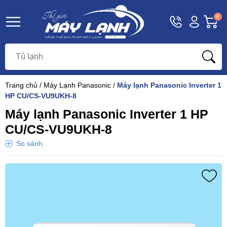
Hotline
Tài
G
0
1800
khoản
h
Hello,
T
9393
Khách
t
Trang chủ
/
Máy Lạnh Panasonic
/
Máy lạnh Panasonic Inverter 1
HP CU/CS-VU9UKH-8
Máy lạnh Panasonic Inverter 1 HP
CU/CS-VU9UKH-8
So sánh