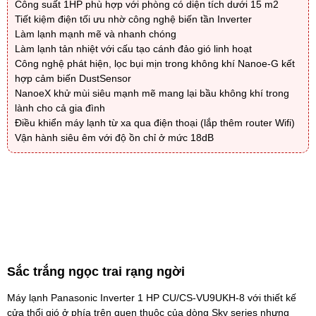
Công suất 1HP phù hợp với phòng có diện tích dưới 15 m2
Tiết kiệm điện tối ưu nhờ công nghệ biến tần Inverter
Làm lạnh mạnh mẽ và nhanh chóng
Làm lạnh tản nhiệt với cấu tạo cánh đảo gió linh hoạt
Công nghệ phát hiện, lọc bụi mịn trong không khí Nanoe-G kết
hợp cảm biến DustSensor
NanoeX khử mùi siêu mạnh mẽ mang lại bầu không khí trong
lành cho cả gia đình
Điều khiển máy lạnh từ xa qua điện thoại (lắp thêm router Wifi)
Vận hành siêu êm với độ ồn chỉ ở mức 18dB
Sắc trắng ngọc trai rạng ngời
Máy lạnh Panasonic Inverter 1 HP CU/CS-VU9UKH-8
với thiết kế
cửa thổi gió ở phía trên quen thuộc của dòng Sky series nhưng