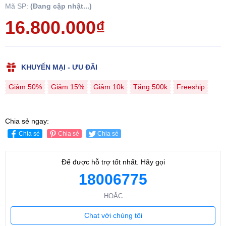
Mã SP:
(Đang cập nhật...)
16.800.000₫
KHUYẾN MẠI - ƯU ĐÃI
Giảm 50%
Giảm 15%
Giảm 10k
Tặng 500k
Freeship
Chia sẻ ngay:
Chia sẻ
Chia sẻ
Chia sẻ
Để được hỗ trợ tốt nhất. Hãy gọi
18006775
HOẶC
Chat với chúng tôi