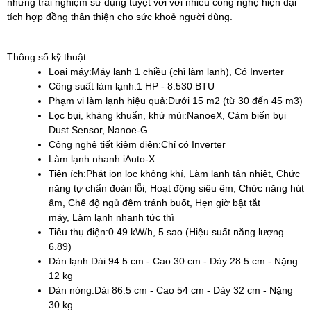
những trải nghiệm sử dụng tuyệt vời với nhiều công nghệ hiện đại
tích hợp đồng thân thiện cho sức khoẻ người dùng.
Thông số kỹ thuật
Loại máy:
Máy lạnh 1 chiều (chỉ làm lạnh), Có Inverter
Công suất làm lạnh:
1 HP - 8.530 BTU
Phạm vi làm lạnh hiệu quả:
Dưới 15 m2 (từ 30 đến 45 m3)
Lọc bụi, kháng khuẩn, khử mùi:
NanoeX, Cảm biến bụi
Dust Sensor, Nanoe-G
Công nghệ tiết kiệm điện:
Chỉ có Inverter
Làm lạnh nhanh:
iAuto-X
Tiện ích:
Phát ion lọc không khí, Làm lạnh tản nhiệt, Chức
năng tự chẩn đoán lỗi, Hoạt động siêu êm, Chức năng hút
ẩm, Chế độ ngủ đêm tránh buốt, Hẹn giờ bật tắt
máy, Làm lạnh nhanh tức thì
Tiêu thụ điện:
0.49 kW/h, 5 sao (Hiệu suất năng lượng
6.89)
Dàn lạnh:
Dài 94.5 cm - Cao 30 cm - Dày 28.5 cm - Nặng
12 kg
Dàn nóng:
Dài 86.5 cm - Cao 54 cm - Dày 32 cm - Nặng
30 kg