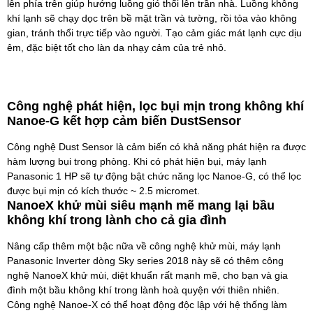
lên phía trên giúp hướng luồng gió thổi lên trần nhà. Luồng không
khí lạnh sẽ chạy dọc trên bề mặt trần và tường, rồi tỏa vào không
gian, tránh thổi trực tiếp vào người. Tạo cảm giác mát lạnh cực dịu
êm, đặc biệt tốt cho làn da nhạy cảm của trẻ nhỏ.
Công nghệ phát hiện, lọc bụi mịn trong không khí
Nanoe-G kết hợp cảm biến DustSensor
Công nghệ Dust Sensor là cảm biến có khả năng phát hiện ra được
hàm lượng bụi trong phòng. Khi có phát hiện bụi, máy lạnh
Panasonic 1 HP sẽ tự động bật chức năng lọc Nanoe-G, có thể lọc
được bụi mịn có kích thước ~ 2.5 micromet.
NanoeX khử mùi siêu mạnh mẽ mang lại bầu
không khí trong lành cho cả gia đình
Nâng cấp thêm một bậc nữa về công nghệ khử mùi, máy lạnh
Panasonic Inverter dòng Sky series 2018 này sẽ có thêm công
nghệ NanoeX khử mùi, diệt khuẩn rất mạnh mẽ, cho bạn và gia
đình một bầu không khí trong lành hoà quyện với thiên nhiên.
Công nghệ Nanoe-X có thể hoạt động độc lập với hệ thống làm