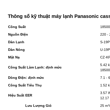
Thông số kỹ thuật máy lạnh Panasonic cas
Công Suất
18500
Nguồn Điện
220 -
Dàn Lạnh
S-19
Dàn Nóng
U-19
Mặt Nạ
CZ-K
5.42 
Công Suất Làm Lạnh: định mức
18500
Dòng Điện: định mức
7.1 - 
Công Suất Tiêu Thụ
1.52 
3.57 
Hiệu Suất EER
12.17
Lưu Lượng Gió
25 m³