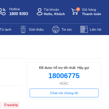
Hotline
Tài khoản
Giỏ hàng
0
1800 9393
Hello, Khách
Thanh toán
Tủ lạnh
Giới thiệu
Tin tức
Liên hệ
Để được hỗ trợ tốt nhất. Hãy gọi
18006775
HOẶC
Chat với chúng tôi
Freeship