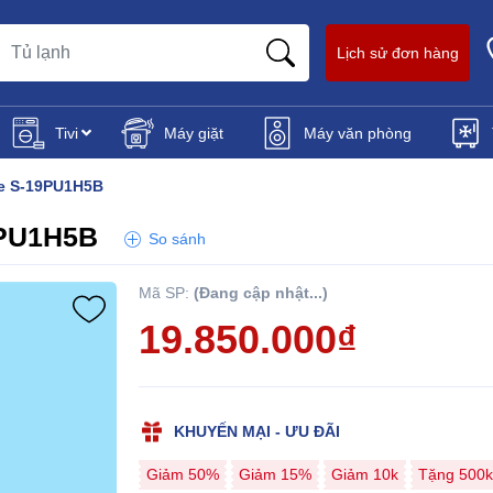
Lịch sử đơn hàng
Tivi
Máy giặt
Máy văn phòng
te S-19PU1H5B
9PU1H5B
So sánh
Mã SP:
(Đang cập nhật...)
19.850.000₫
KHUYẾN MẠI - ƯU ĐÃI
Giảm 50%
Giảm 15%
Giảm 10k
Tặng 500k