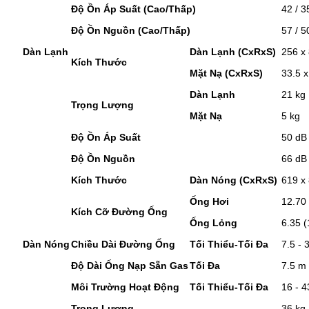
Độ Ồn Áp Suất (Cao/Thấp)
42 / 3
Độ Ồn Nguồn (Cao/Thấp)
57 / 5
Dàn Lạnh
Dàn Lạnh (CxRxS)
256 x
Kích Thước
Mặt Nạ (CxRxS)
33.5 
Dàn Lạnh
21 kg
Trọng Lượng
Mặt Nạ
5 kg
Độ Ồn Áp Suất
50 dB 
Độ Ồn Nguồn
66 dB
Kích Thước
Dàn Nóng (CxRxS)
619 x
Ống Hơi
12.70 
Kích Cỡ Đường Ống
Ống Lỏng
6.35 (
Dàn Nóng
Chiều Dài Đường Ống
Tối Thiểu-Tối Đa
7.5 - 
Độ Dài Ống Nạp Sẵn Gas
Tối Đa
7.5 m
Môi Trường Hoạt Động
Tối Thiểu-Tối Đa
16 - 4
Trọng Lượng
36 kg