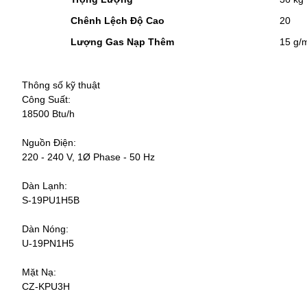
Chênh Lệch Độ Cao
20
Lượng Gas Nạp Thêm
15 g/
Thông số kỹ thuật
Công Suất:
18500 Btu/h
Nguồn Điện:
220 - 240 V, 1Ø Phase - 50 Hz
Dàn Lạnh:
S-19PU1H5B
Dàn Nóng:
U-19PN1H5
Mặt Nạ:
CZ-KPU3H