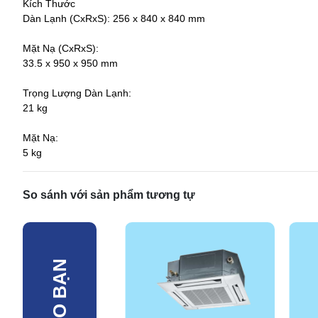
Kích Thước
Dàn Lạnh (CxRxS): 256 x 840 x 840 mm
Mặt Nạ (CxRxS):
33.5 x 950 x 950 mm
Trọng Lượng Dàn Lạnh:
21 kg
Mặt Nạ:
5 kg
So sánh với sản phẩm tương tự