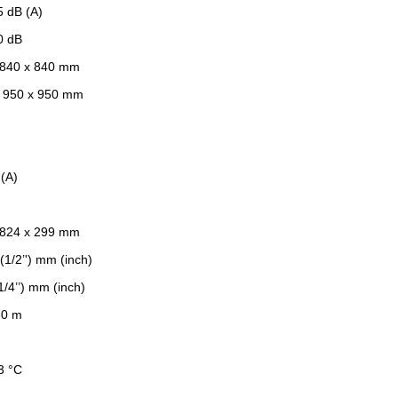
5 dB (A)
0 dB
 840 x 840 mm
x 950 x 950 mm
(A)
 824 x 299 mm
(1/2’') mm (inch)
1/4’’) mm (inch)
30 m
3 °C