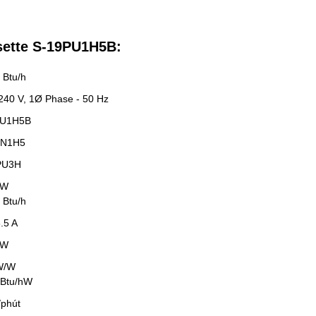
sette S-19PU1H5B:
 Btu/h
 240 V, 1Ø Phase - 50 Hz
PU1H5B
PN1H5
PU3H
kW
 Btu/h
6.5 A
kW
W/W
 Btu/hW
/phút