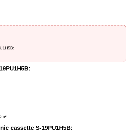
PU1H5B:
S-19PU1H5B
:
30m²
onic cassette S-19PU1H5B: