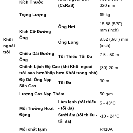
Kích Thước
(CxRxS)
320 mm
Trọng Lượng
69 kg
15.88 (5/8’')
Ống Hơi
mm (inch)
Kích Cỡ Đường
Ống
9.52 (3/8’’) mm
Khối
Ống Lỏng
(inch)
ngoài
trời
Chiều Dài Đường
7.5 - 50 m
Tối Thiểu-Tối Đa
Ống
Chênh Lệch Độ Cao (khi Khối ngoài
(30) 20 m
trời cao hơn/thấp hơn Khối trong nhà)
Độ Dài Ống Nạp
30 m
Tối Đa
Sẵn Gas
Lượng Gas Nạp Thêm
50 g/m
Làm lạnh (tối thiểu
5 - 43°C
- tối đa)
Môi Trường Hoạt
Động
Sưởi ấm (tối thiểu -
-10 - 24°C
tối đa)
Môi chất lạnh
R410A