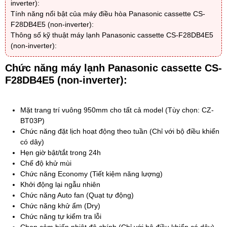
inverter):
Tính năng nổi bật của máy điều hòa Panasonic cassette CS-
F28DB4E5 (non-inverter):
Thông số kỹ thuật máy lạnh Panasonic cassette CS-F28DB4E5
(non-inverter):
Chức năng máy lạnh
Panasonic cassette CS-
F28DB4E5 (non-inverter)
:
Mặt trang trí vuông 950mm cho tất cả model (Tùy chọn: CZ-
BT03P)
Chức năng đặt lịch hoạt động theo tuần (Chỉ với bộ điều khiển
có dây)
Hẹn giờ bật/tắt trong 24h
Chế độ khử mùi
Chức năng Economy (Tiết kiệm năng lượng)
Khởi động lại ngẫu nhiên
Chức năng Auto fan (Quạt tự động)
Chức năng khử ẩm (Dry)
Chức năng tự kiểm tra lỗi
Chọn cảm biến nhiệt độ chính (Chỉ với bộ điều khiển có dây)