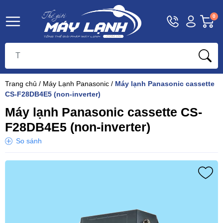
Hotline
Tài
G
0
1800
khoản
h
Hello,
T
9393
Khách
t
Trang chủ
/
Máy Lạnh Panasonic
/
Máy lạnh Panasonic cassette
CS-F28DB4E5 (non-inverter)
Máy lạnh Panasonic cassette CS-
F28DB4E5 (non-inverter)
So sánh