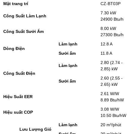
Mặt trang trí
CZ-BT03P
7.30 kW
Công Suất Làm Lạnh
24900 Btu/h
8.00 kW
Công Suất Sưởi Ấm
27300 Btu/h
Làm lạnh
12.8 A
Dòng Điện
Sưởi ấm
11.8 A
2.80 (2.74 -
Làm lạnh
2.85) kW
Công Suất Điện
2.60 (2.55 -
Sưởi ấm
2.65) kW
2.61 W/W
Hiệu Suất EER
8.89 Btu/hW
3.08 W/W
Hiệu suất COP
10.50 Btu/hW
Làm lạnh
20 m³/phút
Lưu Lượng Gió
Sưởi ấm
20 m³/phút