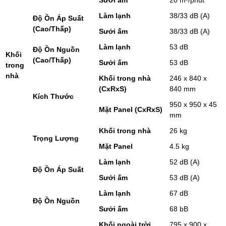
Làm lạnh
38/33 dB (A)
Độ Ồn Áp Suất
(Cao/Thấp)
Sưởi ấm
38/33 dB (A)
Làm lạnh
53 dB
Độ Ồn Nguồn
Khối
(Cao/Thấp)
Sưởi ấm
53 dB
trong
nhà
Khối trong nhà
246 x 840 x
(CxRxS)
840 mm
Kích Thước
950 x 950 x 45
Mặt Panel (CxRxS)
mm
Khối trong nhà
26 kg
Trọng Lượng
Mặt Panel
4.5 kg
Làm lạnh
52 dB (A)
Độ Ồn Áp Suất
Sưởi ấm
53 dB (A)
Làm lạnh
67 dB
Độ Ồn Nguồn
Sưởi ấm
68 bB
Khối ngoài trời
795 x 900 x