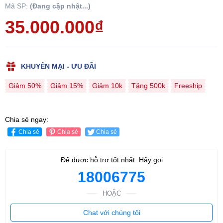
Mã SP:
(Đang cập nhật...)
35.000.000₫
KHUYẾN MẠI - ƯU ĐÃI
Giảm 50%
Giảm 15%
Giảm 10k
Tặng 500k
Freeship
Chia sẻ ngay:
Chia sẻ
Chia sẻ
Chia sẻ
Để được hỗ trợ tốt nhất. Hãy gọi
18006775
HOẶC
Chat với chúng tôi