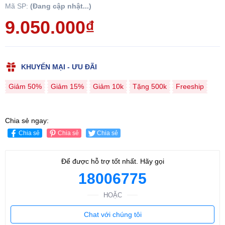
Mã SP:
(Đang cập nhật...)
9.050.000₫
KHUYẾN MẠI - ƯU ĐÃI
Giảm 50%
Giảm 15%
Giảm 10k
Tặng 500k
Freeship
Chia sẻ ngay:
Chia sẻ
Chia sẻ
Chia sẻ
Để được hỗ trợ tốt nhất. Hãy gọi
18006775
HOẶC
Chat với chúng tôi