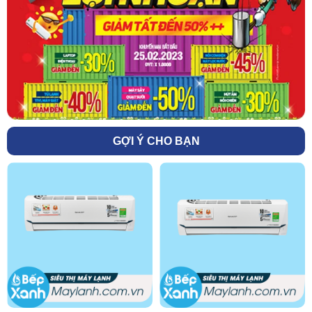
GỢI Ý CHO BẠN