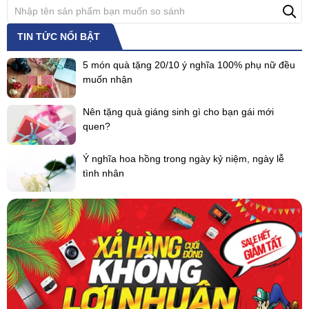
TIN TỨC NỔI BẬT
5 món quà tặng 20/10 ý nghĩa 100% phụ nữ đều
muốn nhận
Nên tặng quà giáng sinh gì cho bạn gái mới
quen?
Ý nghĩa hoa hồng trong ngày kỷ niệm, ngày lễ
tình nhân