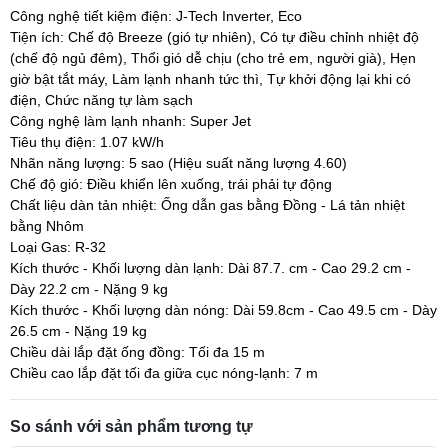
Công nghệ tiết kiệm điện: J-Tech Inverter, Eco
Tiện ích: Chế độ Breeze (gió tự nhiên), Có tự điều chỉnh nhiệt độ
(chế độ ngủ đêm), Thổi gió dễ chịu (cho trẻ em, người già), Hẹn
giờ bật tắt máy, Làm lạnh nhanh tức thì, Tự khởi động lại khi có
điện, Chức năng tự làm sạch
Công nghệ làm lạnh nhanh: Super Jet
Tiêu thụ điện: 1.07 kW/h
Nhãn năng lượng: 5 sao (Hiệu suất năng lượng 4.60)
Chế độ gió: Điều khiển lên xuống, trái phải tự động
Chất liệu dàn tản nhiệt: Ống dẫn gas bằng Đồng - Lá tản nhiệt
bằng Nhôm
Loại Gas: R-32
Kích thước - Khối lượng dàn lạnh: Dài 87.7. cm - Cao 29.2 cm -
Dày 22.2 cm - Nặng 9 kg
Kích thước - Khối lượng dàn nóng: Dài 59.8cm - Cao 49.5 cm - Dày
26.5 cm - Nặng 19 kg
Chiều dài lắp đặt ống đồng: Tối đa 15 m
Chiều cao lắp đặt tối đa giữa cục nóng-lạnh: 7 m
So sánh với sản phẩm tương tự