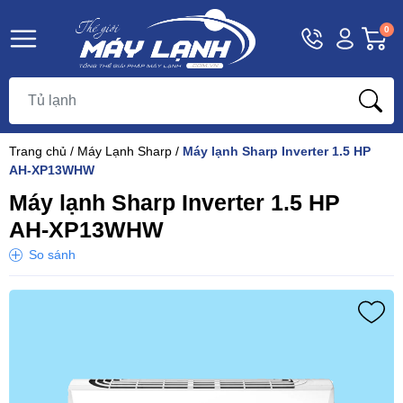
Hotline
Tài
G
0
1800
khoản
h
Hello,
T
9393
Khách
t
Trang chủ
/
Máy Lạnh Sharp
/
Máy lạnh Sharp Inverter 1.5 HP
AH-XP13WHW
Máy lạnh Sharp Inverter 1.5 HP
AH-XP13WHW
So sánh