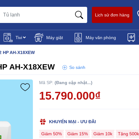
Lịch sử đơn hàng
Tivi
Máy giặt
Máy văn phòng
r 2 HP AH-X18XEW
2 HP AH-X18XEW
So sánh
Mã SP:
(Đang cập nhật...)
15.790.000₫
KHUYẾN MẠI - ƯU ĐÃI
Giảm 50%
Giảm 15%
Giảm 10k
Tặng 500k