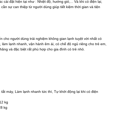
cài đặt hiện tại như : Nhiệt độ, hướng gió,... Và khi có điện lại,
cần sự can thiệp từ người dùng giúp tiết kiệm thời gian và tiện
cho người dùng trải nghiệm không gian lạnh tuyệt vời nhất có
r, làm lạnh nhanh, vận hành êm ái, có chế độ ngủ riêng cho trẻ em,
hăng và đặc biệt rất phù hợp cho gia đình có trẻ nhỏ.
t tắt máy, Làm lạnh nhanh tức thì, Tự khởi động lại khi có điện
12 kg
28 kg