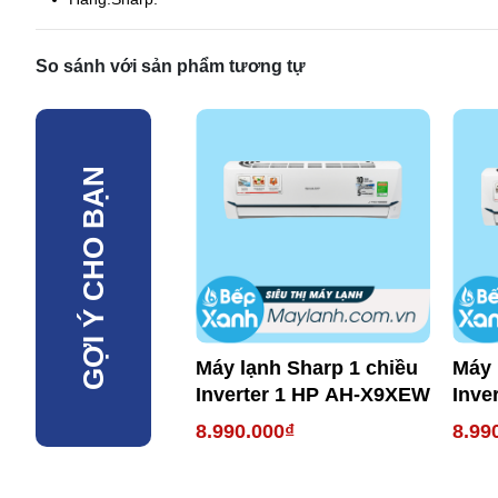
So sánh với sản phẩm tương tự
GỢI Ý CHO BẠN
Máy lạnh Sharp 1 chiều
Máy 
Inverter 1 HP AH-X9XEW
Inve
X12
8.990.000₫
8.99