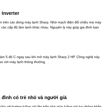
 Inverter
triển trên các dòng máy lạnh Sharp. Nhờ mạch điện đổi chiều mà máy
ổi các cấp độ làm lạnh khác nhau. Nguyên lý này giúp gia đình bạn
giảm 5 độ C ngay sau khi mở máy lạnh Sharp 2 HP. Công nghệ này
 so với máy lạnh thông thường.
 đình có trẻ nhỏ và người già
chịu sẽ hướng luồng gió lên trần nhà giúp luồng gió lưu thông khắp