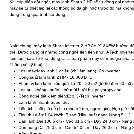
Khi cúp điện đột ngột,
máy lạnh Sharp
2 HP sẽ tự động ghi nhớ các 
máy sẽ tự thiết lập lại các thông số đã ghi nhớ trước đó mà không 
dụng trong quá trình sử dụng.
Nhìn chung, máy lạnh Sharp Inverter 2 HP AH-X18XEW hướng đến 
thể. Được trang bị những công nghệ tiên tiến như: J-Tech Inverte
làm lạnh sâu, tự khởi động lại,... Sản phẩm này có mức giá phải c
Thông số kỹ thuật
Loại máy:
Máy lạnh 1 chiều (chỉ làm lạnh), Có Inverter
Công suất làm lạnh:
2 HP - 18.000 BTU
Phạm vi làm lạnh hiệu quả:
Từ 20 - 30 m2 (từ 60 đến 80 m3)
Lọc bụi, kháng khuẩn, khử mùi:
Lưới bụi polypropylene
Công nghệ tiết kiệm điện:
Eco, J-Tech Inverter
Làm lạnh nhanh:
Super Jet
Tiện ích:
Thổi gió dễ chịu (cho trẻ em, người già), Hẹn giờ bậ
Tiêu thụ điện:
1.64 kW/h, 5 sao (Hiệu suất năng lượng 5.11)
Dàn lạnh:
Dài 100.6 cm - Cao 31.6 cm - Dày 24.8 cm - Nặng 
Dàn nóng:
Dài 78.0 cm - Cao 54.0 cm - Dày 26.0 cm - Nặng 
Hãng:
Sharp.