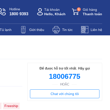
Hotline
Tài khoản
Giỏ hàng
0
1800 9393
Hello, Khách
Thanh toán
Tủ lạnh
Giới thiệu
Tin tức
Liên hệ
Để được hỗ trợ tốt nhất. Hãy gọi
18006775
HOẶC
Chat với chúng tôi
Freeship