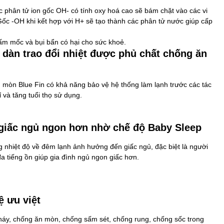
 phân tử ion gốc OH- có tính oxy hoá cao sẽ bám chặt vào các vi
Gốc -OH khi kết hợp với H+ sẽ tạo thành các phân tử nước giúp cấp
nấm mốc và bụi bẩn có hại cho sức khoẻ.
 dàn trao đổi nhiệt được phủ chất chống ăn
n mòn Blue Fin có khả năng bảo vệ hệ thống làm lạnh trước các tác
 và tăng tuổi thọ sử dụng.
 giấc ngủ ngon hơn nhờ chế độ Baby Sleep
g nhiệt độ về đêm lạnh ảnh hưởng đến giấc ngủ, đặc biệt là người
đa tiếng ồn giúp gia đình ngủ ngon giấc hơn.
ệ ưu việt
háy, chống ăn mòn, chống sấm sét, chống rung, chống sốc trong