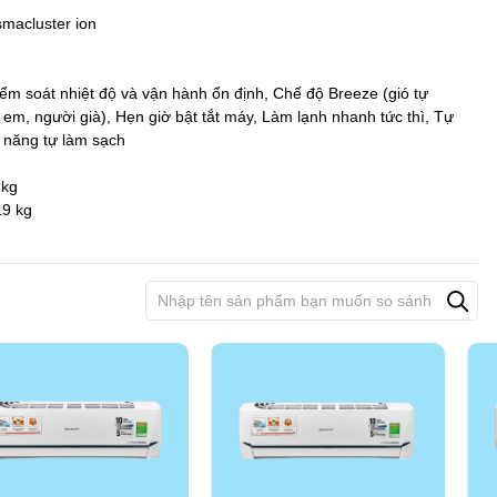
smacluster ion
kiểm soát nhiệt độ và vận hành ổn định, Chế độ Breeze (gió tự
 em, người già), Hẹn giờ bật tắt máy, Làm lạnh nhanh tức thì, Tự
c năng tự làm sạch
 kg
19 kg