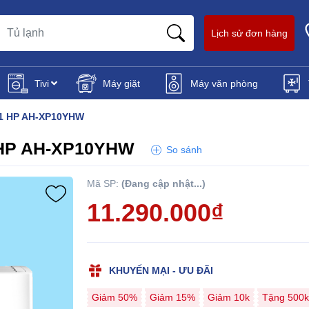
Lịch sử đơn hàng
Tivi
Máy giặt
Máy văn phòng
r 1 HP AH-XP10YHW
1 HP AH-XP10YHW
So sánh
Mã SP:
(Đang cập nhật...)
11.290.000₫
KHUYẾN MẠI - ƯU ĐÃI
Giảm 50%
Giảm 15%
Giảm 10k
Tặng 500k