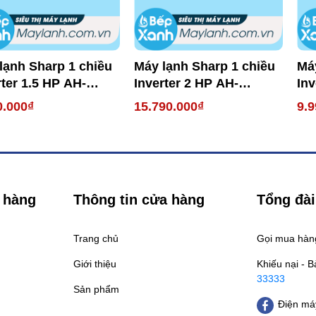
lạnh Sharp 1 chiều
Máy lạnh Sharp 1 chiều
Má
rter 1.5 HP AH-
Inverter 2 HP AH-
Inv
XEW
X18XEW
XP
0.000₫
15.790.000₫
9.9
 hàng
Thông tin cửa hàng
Tổng đài
Trang chủ
Gọi mua hà
Giới thiệu
Khiếu nại - 
33333
Sản phẩm
Điện máy