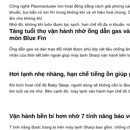
Công nghệ Plasmacluster Ion hoạt động bằng cách giải phóng các
khuẩn, bụi bẩn có ion H+ trong không khí và vô hiệu hoá chúng. 
ẩm cho không khí.
Nhờ đó, không khí luôn được lọc sạch, hạn chế tối đa vi khuẩn, 
Tăng tuổi thọ vận hành nhờ ống dẫn gas và
mòn Blue Fin
Ống dẫn gas và dàn trao đổi nhiệt được phủ lớp vật liệu chống ă
nhân của thời tiết bên ngoài giúp máy lạnh Sharp vận hành bền bỉ
Hơi lạnh nhẹ nhàng, hạn chế tiếng ồn giúp
Khi kích hoạt chế độ Baby Sleep, người dùng sẽ không cần lo lắn
lớn tuổi và trẻ nhỏ. Bên cạnh đó, máy lạnh vận hành hạn chế tối 
Vận hành bền bỉ hơn nhờ 7 tính năng bảo v
7 tính năng được trang bị trên máy lạnh Sharp bao gồm: chống c