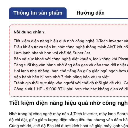
Thông tin sản phẩm
Hướng dẫn
Nội dung chính
Tiết kiệm điện năng hiệu quả nhờ công nghệ J-Tech Inverter v
Điều khiển từ xa tiện lợi nhờ công nghệ thông minh AIoT kết nối
Làm lạnh nhanh hơn với chế độ Super Jet
Bảo vệ sức khoẻ với công nghệ diệt khuẩn, lọc không khí Plas
Tăng tuổi thọ vận hành nhờ ống dẫn gas và dàn trao đổi nhiệt
Hơi lạnh nhẹ nhàng, hạn chế tiếng ồn giúp giấc ngủ ngon hơn
Vận hành bền bỉ hơn nhờ 7 tính năng bảo vệ ưu việt
Tránh gió thổi trực tiếp vào người với chế độ thổi gió dễ chịu Ge
Công suất 1 HP - 9.000 BTU phù hợp cho các không gian có di
Tiết kiệm điện năng hiệu quả nhờ công ngh
Nhờ trang bị công nghệ máy nén J-Tech Inverter,
máy lạnh Sharp
độ cài đặt, giúp giảm lượng điện năng tiêu thụ nhưng vẫn đảm bả
Cùng với đó, chế độ Eco khi được kích hoạt sẽ giúp máy lạnh vận h