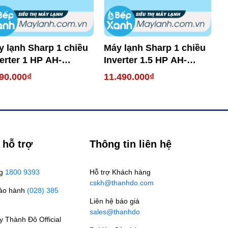
y lạnh Sharp 1 chiều
Máy lạnh Sharp 1 chiều
M
erter 1 HP AH-
Inverter 1.5 HP AH-
I
10YMW
XP13YMW
90.000₫
11.490.000₫
7
 hỗ trợ
Thông tin liên hệ
ng
1800 9393
Hỗ trợ Khách hàng
cskh@thanhdo.com
Bảo hành
(028) 385
Liên hệ báo giá
sales@thanhdo
 Thành Đô Official