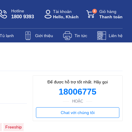
Hotline
Tài khoản
Giỏ hàng
0
1800 9393
Hello, Khách
Thanh toán
Tủ lạnh
Giới thiệu
Tin tức
Liên hệ
Để được hỗ trợ tốt nhất. Hãy gọi
18006775
HOẶC
Chat với chúng tôi
Freeship