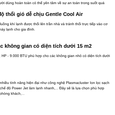
gười dùng hoàn toàn có thể yên tâm về sự an toàn trong suốt quá
độ thổi gió dễ chịu Gentle Cool Air
luồng khí lạnh được thổi lên trần nhà và tránh thổi trực tiếp vào cơ
áy lạnh cho gia đình.
c không gian có diện tích dưới 15 m2
1 HP - 9.000 BTU phù hợp cho các không gian nhỏ có diện tích dưới
hiều tính năng hiện đại như công nghệ Plasmacluster Ion lọc sạch
a, chế độ Power Jet làm lạnh nhanh,... Đây sẽ là lựa chọn phù hợp
phòng khách,...