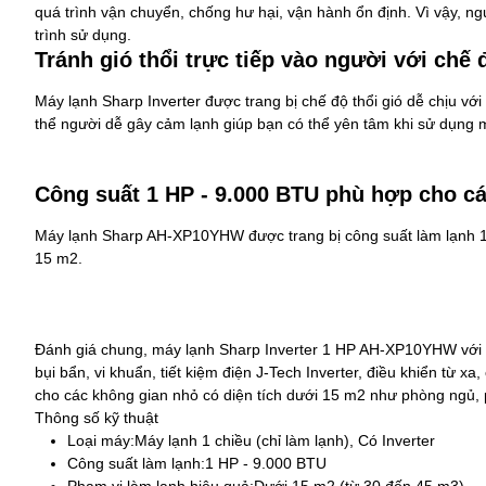
quá trình vận chuyển, chống hư hại, vận hành ổn định. Vì vậy, n
trình sử dụng.
Tránh gió thổi trực tiếp vào người với chế 
Máy lạnh Sharp Inverter được trang bị chế độ thổi gió dễ chịu với 
thể người dễ gây cảm lạnh giúp bạn có thể yên tâm khi sử dụng m
Công suất 1 HP - 9.000 BTU phù hợp cho cá
Máy lạnh Sharp AH-XP10YHW
được trang bị công suất làm lạnh 
15 m2.
Đánh giá chung, máy lạnh Sharp Inverter 1 HP AH-XP10YHW với n
bụi bẩn, vi khuẩn, tiết kiệm điện J-Tech Inverter, điều khiển từ x
cho các không gian nhỏ có diện tích dưới 15 m2 như phòng ngủ, 
Thông số kỹ thuật
Loại máy:
Máy lạnh 1 chiều (chỉ làm lạnh), Có Inverter
Công suất làm lạnh:
1 HP - 9.000 BTU
Phạm vi làm lạnh hiệu quả:
Dưới 15 m2 (từ 30 đến 45 m3)