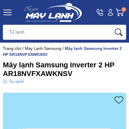
Hotline
Tài
G
0
1800
khoản
h
Hello,
T
9393
Khách
t
Trang chủ
/
Máy Lạnh Samsung
/
Máy lạnh Samsung Inverter 2
HP AR18NVFXAWKNSV
Máy lạnh Samsung Inverter 2 HP
AR18NVFXAWKNSV
So sánh