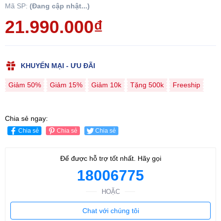
Mã SP:
(Đang cập nhật...)
21.990.000₫
KHUYẾN MẠI - ƯU ĐÃI
Giảm 50%
Giảm 15%
Giảm 10k
Tặng 500k
Freeship
Chia sẻ ngay:
Chia sẻ
Chia sẻ
Chia sẻ
Để được hỗ trợ tốt nhất. Hãy gọi
18006775
HOẶC
Chat với chúng tôi