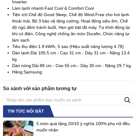
Inverter
Làm lạnh nhanh:
Fast Cool & Comfort Cool
Tiện ích:
Chế độ Good Sleep, Chế độ Wind-Free cho hơi lạnh
thoải mái, Bộ 3 bảo vệ tăng cường, Hoạt động siêu êm, Chế
độ ngủ đêm tránh buốt, Hẹn giờ bật tắt máy, Tự khởi động lại
khi có điện, Công nghệ chống ăn mòn Durafin, Chức năng tự
làm sạch
Tiêu thụ điện:
1.8 kW/h, 5 sao (Hiệu suất năng lượng 4.78)
Dàn lạnh:
Dài 105.5 cm - Cao 31 cm - Dày 31 cm - Nặng 13.4
kg
Dàn nóng:
Dài 88 cm - Cao 55 cm - Dày 30 cm - Nặng 29.7 kg
Hãng:
Samsung.
So sánh với sản phẩm tương tự
TIN TỨC NỔI BẬT
5 món quà tặng 20/10 ý nghĩa 100% phụ nữ đều
muốn nhận