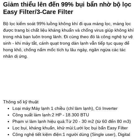
Giảm thiểu lên đến 99% bụi bẩn nhờ bộ lọc
Easy Filter/3-Care Filter
Bộ lọc kiểm soát 99% luồng không khí đi qua màng lọc, màng lọc
được trang bị chất liệu kháng khuẩn và chống virus giúp không khí
trong nhà bạn luôn trong lành. Đi cùng theo đó là công nghệ tự vệ
sinh - khi máy tắt, cánh quạt trong dàn lạnh vẫn tiếp tục quay để
hong khô, chống nấm mốc tích tụ lâu ngày, ngăn ngừa các tác
nhân dị ứng.
Thông số kỹ thuật
Loại máy:
Máy lạnh 1 chiều (chỉ làm lạnh), Có Inverter
Công suất làm lạnh:
2 HP - 18.300 BTU
Phạm vi làm lạnh hiệu quả:
Từ 20 - 30 m2 (từ 60 đến 80 m3)
Lọc bụi, kháng khuẩn, khử mùi:
Lưới lọc bụi bẩn Easy Filter
Công nghệ tiết kiệm điện:
1 người dùng (Single user), Digital