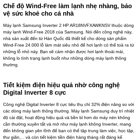
Chế độ Wind-Free làm lạnh nhẹ nhàng, bảo
vệ sức khoẻ cho cả nhà
Máy lạnh Samsung Inverter 2 HP AR18NVFXAWKNS
V thuộc dòng
máy lạnh Wind-Free 2018 của Samsung. Nói đến công nghệ này,
nhà sản xuất đến từ Hàn Quốc đã thiết kế cho dòng sản phẩm
Wind-Free 24.000 lỗ làm mát siêu nhỏ để hơi lạnh có thể toả ra từ
những lỗ nhỏ này. Bạn sẽ cảm nhận được hơi lạnh thoải mái,
không lo tình trạng lạnh buốt như những dòng máy lạnh thông
thường.
Tiết kiệm điện hiệu quả nhờ công nghệ
Digital Inverter 8 cực
Công nghệ Digital Inverter 8 cực tiêu thụ chỉ 32% điện năng so với
các dòng máy lạnh thông thường.
Máy lạnh Samsung
duy trì nhiệt
độ cài đặt, hoạt động hiệu quả và bền bỉ hơn do máy nén không
cần thường xuyên tắt và mở như máy lạnh không Inverter, mang
đến không gian yên tĩnh để bạn có thể tập trung làm việc, học tập,
thư giãn,... và còn tiết kiệm tiền điện hàng tháng rất đáng kể.