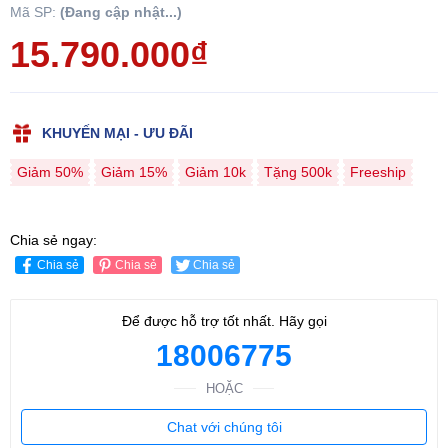
Mã SP:
(Đang cập nhật...)
15.790.000₫
KHUYẾN MẠI - ƯU ĐÃI
Giảm 50%
Giảm 15%
Giảm 10k
Tặng 500k
Freeship
Chia sẻ ngay:
Chia sẻ
Chia sẻ
Chia sẻ
Để được hỗ trợ tốt nhất. Hãy gọi
18006775
HOẶC
Chat với chúng tôi