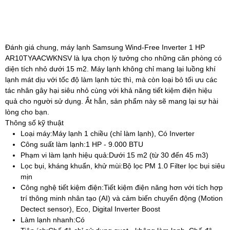
Đánh giá chung, máy lạnh Samsung Wind-Free Inverter 1 HP
AR10TYAACWKNSV là lựa chọn lý tưởng cho những căn phòng có
diện tích nhỏ dưới 15 m2. Máy lạnh không chỉ mang lại luồng khí
lạnh mát dịu với tốc độ làm lạnh tức thì, mà còn loại bỏ tối ưu các
tác nhân gây hại siêu nhỏ cùng với khả năng tiết kiệm điện hiệu
quả cho người sử dụng. Ắt hẳn, sản phẩm này sẽ mang lại sự hài
lòng cho bạn.
Thông số kỹ thuật
Loại máy:
Máy lạnh 1 chiều (chỉ làm lạnh), Có Inverter
Công suất làm lạnh:
1 HP - 9.000 BTU
Phạm vi làm lạnh hiệu quả:
Dưới 15 m2 (từ 30 đến 45 m3)
Lọc bụi, kháng khuẩn, khử mùi:
Bộ lọc PM 1.0 Filter lọc bụi siêu
mịn
Công nghệ tiết kiệm điện:
Tiết kiệm điện năng hơn với tích hợp
trí thông minh nhân tạo (AI) và cảm biến chuyển động (Motion
Dectect sensor), Eco, Digital Inverter Boost
Làm lạnh nhanh:
Có