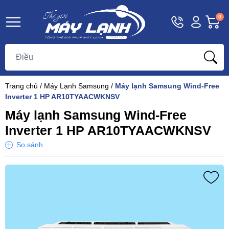
Hotline
Tài
G
0
1800
khoản
h
Hello,
T
9393
Khách
t
Trang chủ
/
Máy Lạnh Samsung
/
Máy lạnh Samsung Wind-Free
Inverter 1 HP AR10TYAACWKNSV
Máy lạnh Samsung Wind-Free
Inverter 1 HP AR10TYAACWKNSV
So sánh