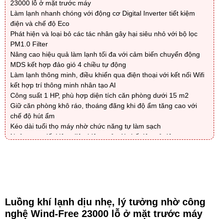
23000 lỗ ở mặt trước máy
Làm lạnh nhanh chóng với động cơ Digital Inverter tiết kiệm
điện và chế độ Eco
Phát hiện và loại bỏ các tác nhân gây hại siêu nhỏ với bộ lọc
PM1.0 Filter
Nâng cao hiệu quả làm lạnh tối đa với cảm biến chuyển động
MDS kết hợp đảo gió 4 chiều tự động
Làm lạnh thông minh, điều khiển qua điện thoại với kết nối Wifi
kết hợp trí thông minh nhân tạo AI
Công suất 1 HP, phù hợp diện tích căn phòng dưới 15 m2
Giữ căn phòng khô ráo, thoáng đãng khi độ ẩm tăng cao với
chế độ hút ẩm
Kéo dài tuổi thọ máy nhờ chức năng tự làm sạch
Ngủ ngon, tiết kiệm điện hiệu quả với chế độ ngủ đêm
Tiện lợi với chức năng tự khởi động lại khi có điện
Màn hình LED hiển thị nhiệt độ trên dàn lạnh tiện lợi
Luồng khí lạnh dịu nhẹ, lý tưởng nhờ công
nghệ Wind-Free 23000 lỗ ở mặt trước máy