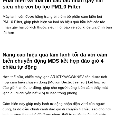
Phát hiện và loại bỏ các tác nhân gây hại
siêu nhỏ với bộ lọc PM1.0 Filter
Máy lạnh còn được hãng trang bị thêm bộ phận cảm biến bụi
PM1.0 Filter, giúp phát hiện và loại bỏ hiệu quả hầu hết các tác
nhân gây hại có kích thước siêu nhỏ, bảo vệ sức khỏe gia đình bạn
tốt hơn.
Nâng cao hiệu quả làm lạnh tối đa với cảm
biến chuyển động MDS kết hợp đảo gió 4
chiều tự động
Hơn thế nữa, chiếc máy lạnh AR10TYAACWKNSV còn được tích
hợp cảm biến chuyển động (Motion Dectect sensor) kết hợp với
đảo gió 4 chiều tự động, giúp cho người dùng luôn cảm thấy mát
lạnh dù di chuyển bất kì vị trí nào trong phòng.
Cảm biến này giúp máy lạnh tự động nhận diện vị trí của người
dùng, từ đó điều chỉnh cánh đảo gió di chuyển 4 chiều sao cho hơi
lạnh hướng theo chế độ được chọn: thổi trực tiếp hoặc thổi gián