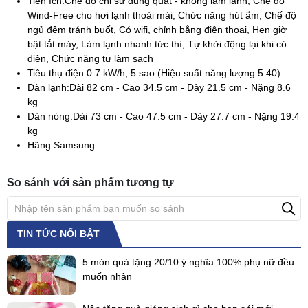
Tiện ích:
Chế độ chỉ sử dụng quạt - không làm lạnh, Chế độ
Wind-Free cho hơi lạnh thoải mái, Chức năng hút ẩm, Chế độ
ngủ đêm tránh buốt, Có wifi, chỉnh bằng điện thoại, Hẹn giờ
bật tắt máy, Làm lạnh nhanh tức thì, Tự khởi động lại khi có
điện, Chức năng tự làm sạch
Tiêu thụ điện:
0.7 kW/h, 5 sao (Hiệu suất năng lượng 5.40)
Dàn lạnh:
Dài 82 cm - Cao 34.5 cm - Dày 21.5 cm - Nặng 8.6
kg
Dàn nóng:
Dài 73 cm - Cao 47.5 cm - Dày 27.7 cm - Nặng 19.4
kg
Hãng:
Samsung.
So sánh với sản phẩm tương tự
TIN TỨC NỔI BẬT
5 món quà tặng 20/10 ý nghĩa 100% phụ nữ đều
muốn nhận