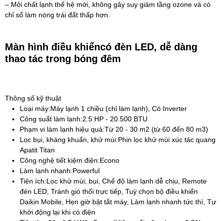
– Môi chất lạnh thế hệ mới, không gây suy giảm tầng ozone và có
chỉ số làm nóng trái đất thấp hơn.
Màn hình điều khiểncó đèn LED, dễ dàng
thao tác trong bóng đêm
Thông số kỹ thuật
Loại máy:
Máy lạnh 1 chiều (chỉ làm lạnh), Có Inverter
Công suất làm lạnh:
2.5 HP - 20.500 BTU
Phạm vi làm lạnh hiệu quả:
Từ 20 - 30 m2 (từ 60 đến 80 m3)
Lọc bụi, kháng khuẩn, khử mùi:
Phin lọc khử mùi xúc tác quang
Apatit Titan
Công nghệ tiết kiệm điện:
Econo
Làm lạnh nhanh:
Powerful
Tiện ích:
Lọc khử mùi, bụi, Chế độ làm lạnh dễ chịu, Remote
đèn LED, Tránh gió thổi trực tiếp, Tuỳ chọn bộ điều khiển
Daikin Mobile, Hẹn giờ bật tắt máy, Làm lạnh nhanh tức thì, Tự
khởi động lại khi có điện