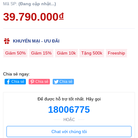
Mã SP:
(Đang cập nhật...)
39.790.000₫
KHUYẾN MẠI - ƯU ĐÃI
Giảm 50%
Giảm 15%
Giảm 10k
Tặng 500k
Freeship
Chia sẻ ngay:
Chia sẻ
Chia sẻ
Chia sẻ
Để được hỗ trợ tốt nhất. Hãy gọi
18006775
HOẶC
Chat với chúng tôi