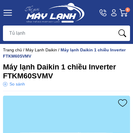
Hotline
Tài
G
0
1800
khoản
h
Hello,
T
9393
Khách
t
Trang chủ
/
Máy Lạnh Daikin
/
Máy lạnh Daikin 1 chiều Inverter
FTKM60SVMV
Máy lạnh Daikin 1 chiều Inverter
FTKM60SVMV
So sánh