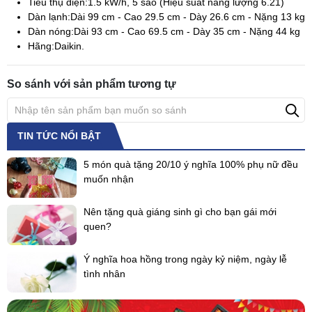
Tiêu thụ điện:
1.5 kW/h, 5 sao (Hiệu suất năng lượng 6.21)
Dàn lạnh:
Dài 99 cm - Cao 29.5 cm - Dày 26.6 cm - Nặng 13 kg
Dàn nóng:
Dài 93 cm - Cao 69.5 cm - Dày 35 cm - Nặng 44 kg
Hãng:
Daikin.
So sánh với sản phẩm tương tự
TIN TỨC NỔI BẬT
5 món quà tặng 20/10 ý nghĩa 100% phụ nữ đều
muốn nhận
Nên tặng quà giáng sinh gì cho bạn gái mới
quen?
Ý nghĩa hoa hồng trong ngày kỷ niệm, ngày lễ
tình nhân