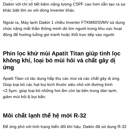
Daikin với chỉ số tiết kiệm năng lượng CSPF cao hơn vẫn tạo ra sự
khác biệt lớn so với dòng Inverter khác.
Ngoài ra,
Máy lạnh Daikin 1 chiều Inverter FTKM60SVMV
sử dụng
chức năng mắt thần thông minh dò tìm người trong khu vực hoạt
động để hướng luồng gió tránh hoặc thổi trực tiếp vào người.
Phin lọc khử mùi Apatit Titan giúp tinh lọc
không khí, loại bỏ mùi hôi và chất gây dị
ứng
Apatit Titan có tác dụng hấp thụ các mùi và các chất gây dị ứng.
Giúp loại bỏ các hạt bụi kích thước siêu nhỏ với đường kính
<2.5µm, giúp loại bỏ những hơi ẩm còn lại bên trong dàn lạnh,
giảm mùi hôi & bụi bẩn.
Môi chất lạnh thế hệ mới R-32
Để ứng phó với tình trạng biến đổi khí hậu, Daikin đã sử dụng R-32