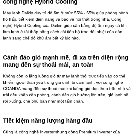
công nghệ Hybrid Cooling
Máy lạnh Daikin
duy trì độ ẩm ở mức 55% - 65% giúp phòng bệnh
hô hấp, tiết kiệm điện năng và bảo vệ nội thất trong nhà. Công
nghệ Hybrid Cooling của Daikin giúp cân bằng độ ẩm ngay cả khi
làm lạnh ở tải thấp bằng cách cải tiến bộ trao đổi nhiệt của dàn
lạnh sang chế độ khử ẩm bất kỳ lúc nào.
Cánh đảo gió mạnh mẽ, đi xa trên diện rộng
mang đến sự thoải mái, an toàn
Không còn lo lắng luồng gió từ máy lạnh thổi trực tiếp vào cơ thể
khiến người thân yêu trong gia đình bị cảm lạnh, với công nghệ
COANDA mang đến sự thoải mái khi luồng gió dọc theo trần nhà và
trải đều khắp căn phòng, cánh đảo gió hướng lên trên, gió lạnh sẽ
rơi xuống, che phủ bạn như một tấm chăn.
Tiết kiệm năng lượng hàng đầu
Cũng là công nghệ Inverternhưng dòng Premium Inverter của