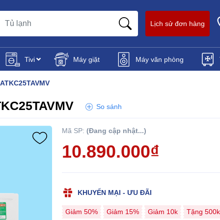
Lịch sử đơn hàng
Tivi
Máy giặt
Máy văn phòng
er ATKC25TAVMV
 ATKC25TAVMV
So sánh
Mã SP:
(Đang cập nhật...)
10.890.000₫
KHUYẾN MẠI - ƯU ĐÃI
Giảm 50%
Giảm 15%
Giảm 10k
Tặng 500k