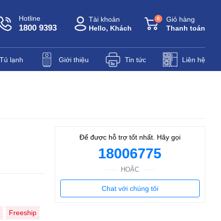
Hotline
Tài khoản
Giỏ hàng
0
1800 9393
Hello, Khách
Thanh toán
Tủ lạnh
Giới thiệu
Tin tức
Liên hệ
Để được hỗ trợ tốt nhất. Hãy gọi
18006775
HOẶC
Chat với chúng tôi
Freeship