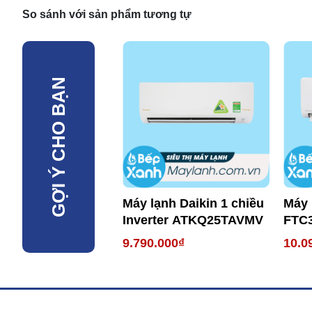
So sánh với sản phẩm tương tự
GỢI Ý CHO BẠN
Máy lạnh Daikin 1 chiều
Máy 
Inverter ATKQ25TAVMV
FTC
9.790.000₫
10.0