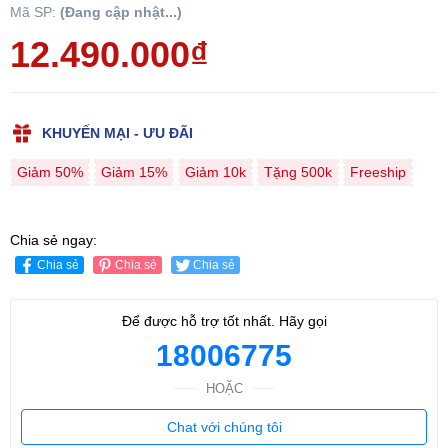
Mã SP:
(Đang cập nhật...)
12.490.000₫
KHUYẾN MẠI - ƯU ĐÃI
Giảm 50%
Giảm 15%
Giảm 10k
Tặng 500k
Freeship
Chia sẻ ngay:
Chia sẻ
Chia sẻ
Chia sẻ
Để được hỗ trợ tốt nhất. Hãy gọi
18006775
HOẶC
Chat với chúng tôi