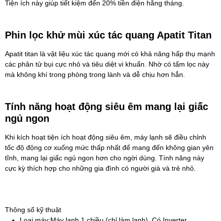
Tiện ích này giúp tiết kiệm đến 20% tiền điện hằng tháng.
Phin lọc khử mùi xúc tác quang Apatit Titan
Apatit titan là vật liệu xúc tác quang mới có khả năng hấp thụ mạnh
các phân tử bụi cực nhỏ và tiêu diệt vi khuẩn. Nhờ có tấm lọc này
mà không khí trong phòng trong lành và dễ chịu hơn hẳn.
Tính năng hoạt động siêu êm mang lại giấc
ngủ ngon
Khi kích hoạt tiện ích hoạt động siêu êm, máy lạnh sẽ điều chỉnh
tốc độ động cơ xuống mức thấp nhất để mang đến không gian yên
tĩnh, mang lại giấc ngủ ngon hơn cho ngời dùng. Tính năng này
cực kỳ thích hợp cho những gia đình có người già và trẻ nhỏ.
Thông số kỹ thuật
Loại máy:
Máy lạnh 1 chiều (chỉ làm lạnh), Có Inverter