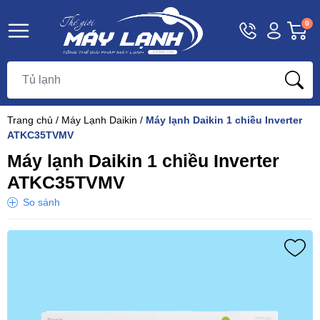
Hotline
Tài
G
0
1800
khoản
h
Hello,
T
9393
Khách
t
Trang chủ
/
Máy Lạnh Daikin
/
Máy lạnh Daikin 1 chiều Inverter
ATKC35TVMV
Máy lạnh Daikin 1 chiều Inverter
ATKC35TVMV
So sánh