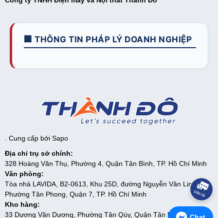
🏢 THÔNG TIN PHÁP LÝ DOANH NGHIỆP
. Cung cấp bởi
Sapo
Địa chỉ trụ sở chính:
328 Hoàng Văn Thụ, Phường 4, Quận Tân Bình, TP. Hồ Chí Minh
Văn phòng:
Tòa nhà LAVIDA, B2-0613, Khu 25D, đường Nguyễn Văn Linh,
Phường Tân Phong, Quận 7, TP. Hồ Chí Minh
Kho hàng:
33 Dương Văn Dương, Phường Tân Qúy, Quận Tân Phú, TP. Hồ
Chat