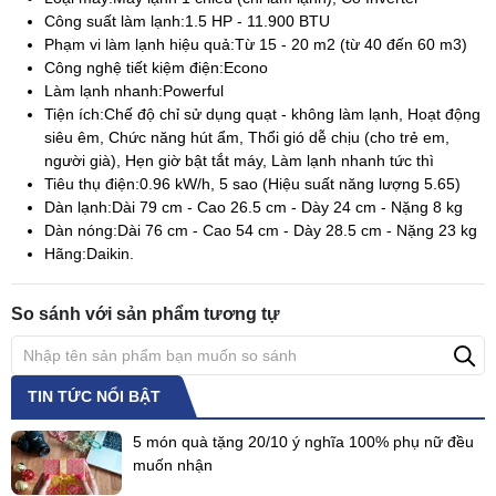
Công suất làm lạnh:
1.5 HP - 11.900 BTU
Phạm vi làm lạnh hiệu quả:
Từ 15 - 20 m2 (từ 40 đến 60 m3)
Công nghệ tiết kiệm điện:
Econo
Làm lạnh nhanh:
Powerful
Tiện ích:
Chế độ chỉ sử dụng quạt - không làm lạnh, Hoạt động
siêu êm, Chức năng hút ẩm, Thổi gió dễ chịu (cho trẻ em,
người già), Hẹn giờ bật tắt máy, Làm lạnh nhanh tức thì
Tiêu thụ điện:
0.96 kW/h, 5 sao (Hiệu suất năng lượng 5.65)
Dàn lạnh:
Dài 79 cm - Cao 26.5 cm - Dày 24 cm - Nặng 8 kg
Dàn nóng:
Dài 76 cm - Cao 54 cm - Dày 28.5 cm - Nặng 23 kg
Hãng:
Daikin.
So sánh với sản phẩm tương tự
TIN TỨC NỔI BẬT
5 món quà tặng 20/10 ý nghĩa 100% phụ nữ đều
muốn nhận