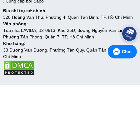
. Cung cấp bởi
Sapo
Địa chỉ trụ sở chính:
328 Hoàng Văn Thụ, Phường 4, Quận Tân Bình, TP. Hồ Chí Minh
Văn phòng:
Tòa nhà LAVIDA, B2-0613, Khu 25D, đường Nguyễn Văn Linh,
Phường Tân Phong, Quận 7, TP. Hồ Chí Minh
Kho hàng:
33 Dương Văn Dương, Phường Tân Qúy, Quận Tân Phú, TP. Hồ
Chat
Chí Minh
5
Trang chủ
Menu
Giỏ hàng
Hệ thống
Liên hệ