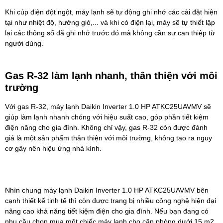
Khi cúp điện đột ngột, máy lạnh sẽ tự động ghi nhớ các cài đặt hiện
tại như nhiệt độ, hướng gió,... và khi có điện lại, máy sẽ tự thiết lập
lại các thông số đã ghi nhớ trước đó mà không cần sự can thiệp từ
người dùng.
Gas R-32 làm lạnh nhanh, thân thiện với môi
trường
Với gas R-32, máy lạnh Daikin Inverter 1.0 HP ATKC25UAVMV sẽ
giúp làm lạnh nhanh chóng với hiệu suất cao, góp phần tiết kiệm
điện năng cho gia đình. Không chỉ vậy, gas R-32 còn được đánh
giá là một sản phẩm thân thiện với môi trường, không tạo ra nguy
cơ gây nên hiệu ứng nhà kính.
Nhìn chung máy lạnh Daikin Inverter 1.0 HP ATKC25UAVMV bên
cạnh thiết kế tinh tế thì còn được trang bị nhiều công nghệ hiện đại
nâng cao khả năng tiết kiệm điện cho gia đình. Nếu bạn đang có
nhu cầu chọn mua một chiếc máy lạnh cho căn phòng dưới 15 m2