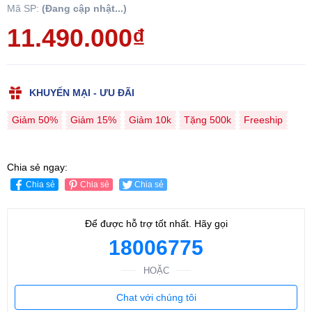
Mã SP:
(Đang cập nhật...)
11.490.000₫
KHUYẾN MẠI - ƯU ĐÃI
Giảm 50%
Giảm 15%
Giảm 10k
Tặng 500k
Freeship
Chia sẻ ngay:
Chia sẻ
Chia sẻ
Chia sẻ
Để được hỗ trợ tốt nhất. Hãy gọi
18006775
HOẶC
Chat với chúng tôi