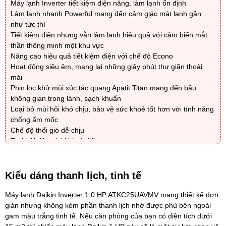
Máy lạnh Inverter tiết kiệm điện năng, làm lạnh ổn định
Làm lạnh nhanh Powerful mang đến cảm giác mát lạnh gần
như tức thì
Tiết kiệm điện nhưng vẫn làm lạnh hiệu quả với cảm biến mắt
thần thông minh một khu vực
Nâng cao hiệu quả tiết kiệm điện với chế độ Econo
Hoạt động siêu êm, mang lại những giây phút thư giãn thoải
mái
Phin lọc khử mùi xúc tác quang Apatit Titan mang đến bầu
không gian trong lành, sạch khuẩn
Loại bỏ mùi hôi khó chịu, bảo vệ sức khoẻ tốt hơn với tính năng
chống ẩm mốc
Chế độ thổi gió dễ chịu
Tự khởi động lại khi có điện
Gas R-32 làm lạnh nhanh, thân thiện với môi trường
Kiểu dáng thanh lịch, tinh tế
Máy lạnh Daikin Inverter 1.0 HP ATKC25UAVMV
mang thiết kế đơn
giản nhưng không kém phần thanh lịch nhờ được phủ bên ngoài
gam màu trắng tinh tế. Nếu căn phòng của bạn có diện tích dưới