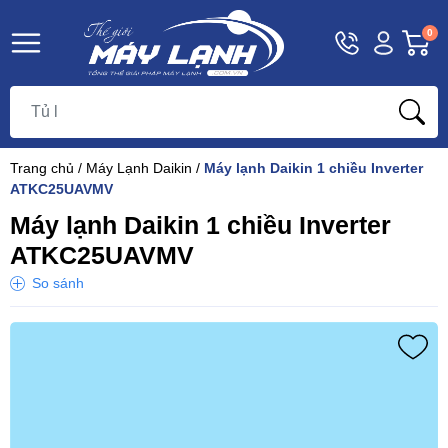
Hotline
Tài
G
0
1800
khoản
h
Hello,
T
9393
Khách
t
Trang chủ
/
Máy Lạnh Daikin
/
Máy lạnh Daikin 1 chiều Inverter
ATKC25UAVMV
Máy lạnh Daikin 1 chiều Inverter
ATKC25UAVMV
So sánh