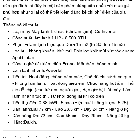
của gia đình thì đây là một sản phẩm đáng cân nhắc với mức giá
phù hợp nhưng lại có thể tiết kiệm đáng kể chi phí điện của gia
đình.
Thông số kỹ thuật
Loại máy:
Máy lạnh 1 chiều (chỉ làm lạnh), Có Inverter
Công suất làm lạnh:
1 HP - 8.500 BTU
Phạm vi làm lạnh hiệu quả:
Dưới 15 m2 (từ 30 đến 45 m3)
Lọc bụi, kháng khuẩn, khử mùi:
Phin lọc khử mùi xúc tác quang
Apatit Titan
Công nghệ tiết kiệm điện:
Econo, Mắt thần thông minh
Làm lạnh nhanh:
Powerful
Tiện ích:
Hoạt động chống nấm mốc, Chế độ chỉ sử dụng quạt
- không làm lạnh, Hoạt động siêu êm, Chức năng hút ẩm, Thổi
gió dễ chịu (cho trẻ em, người già), Hẹn giờ bật tắt máy, Làm
lạnh nhanh tức thì, Tự khởi động lại khi có điện
Tiêu thụ điện:
0.68 kW/h, 5 sao (Hiệu suất năng lượng 5.75)
Dàn lạnh:
Dài 77 cm - Cao 28.5 cm - Dày 24 cm - Nặng 8 kg
Dàn nóng:
Dài 72 cm - Cao 55 cm - Dày 29 cm - Nặng 23 kg
Hãng:
Daikin.