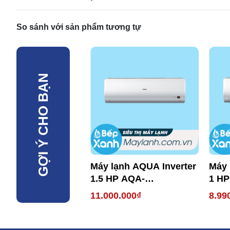
So sánh với sản phẩm tương tự
GỢI Ý CHO BẠN
Máy lạnh AQUA Inverter
Máy 
1.5 HP AQA-
1 H
KCRV13WNH
11.000.000₫
8.99