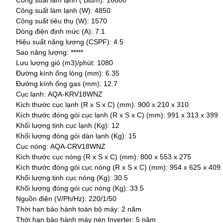
Công suất làm lạnh (W):
4850
Công suất tiêu thụ (W):
1570
Dòng điện định mức (A): 7.1
Hiệu suất năng lượng (CSPF):
4.5
Sao năng lượng:
*****
Lưu lượng gió (m3)/phút:
1080
Đường kính ống lỏng (mm):
6.35
Đường kính ống gas (mm):
12.7
Cục lạnh:
AQA-KRV18WNZ
Kích thước cục lạnh (R x S x C) (mm): 900
x 210 x 310
Kích thước đóng gói cục lạnh (R x S x C) (mm):
991
x 313 x 399
Khối lượng tịnh cục lạnh (Kg): 12
Khối lượng đóng gói dàn lạnh (Kg): 15
Cục nóng:
AQA-CRV18WNZ
Kích thước cục nóng (R x S x C) (mm): 800
x 553 x 275
Kích thước đóng gói cục nóng (R x S x C) (mm):
954
x 625 x 409
Khối lượng tịnh cục nóng (Kg): 30.5
Khối lượng đóng gói cục nóng (Kg): 33.5
Nguồn điện (V/Ph/Hz):
220/1/50
Thời hạn bảo hành toàn bộ máy:
2 năm
Thời hạn bảo hành máy nén Inverter:
5 năm