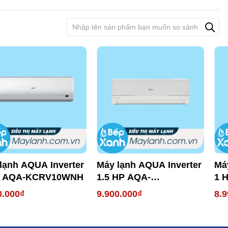
lạnh AQUA Inverter
Máy lạnh AQUA Inverter
Má
P AQA-KCRV10WNH
1.5 HP AQA-
1 
KCRV13WNMA
KC
0.000₫
9.900.000₫
8.9