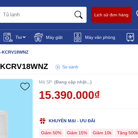
Lịch sử đơn hàng
Tivi
Máy giặt
Máy văn phòng
QA-KCRV18WNZ
QA-KCRV18WNZ
So sánh
Mã SP:
(Đang cập nhật...)
15.390.000₫
KHUYẾN MẠI - ƯU ĐÃI
Giảm 50%
Giảm 15%
Giảm 10k
Tặng 500k