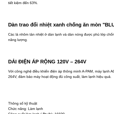
tiết kiệm đến 63%.
Dàn trao đổi nhiệt xanh chống ăn mòn "BL
Các lá nhôm tản nhiệt ở dàn lạnh và dàn nóng được phủ lớp chốn
năng lượng.
DẢI ĐIỆN ÁP RỘNG 120V – 264V
Với công nghệ điều khiển điện áp thông minh A-PAM,
máy lạnh A
264V, đảm bảo máy hoạt động đủ công suất, làm lạnh hiệu quả.
Thông số kỹ thuật
Chức năng:
Làm lạnh
Công suất làm lạnh ( Btu/h): 16600