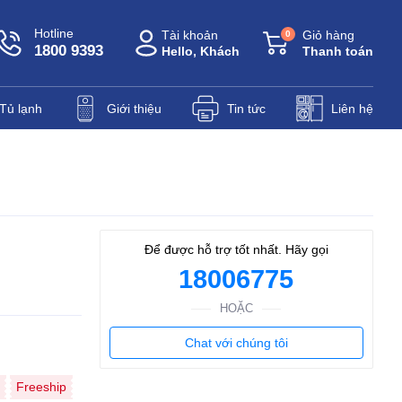
Hotline
Tài khoản
Giỏ hàng
0
1800 9393
Hello, Khách
Thanh toán
Tủ lạnh
Giới thiệu
Tin tức
Liên hệ
Để được hỗ trợ tốt nhất. Hãy gọi
18006775
HOẶC
Chat với chúng tôi
Freeship