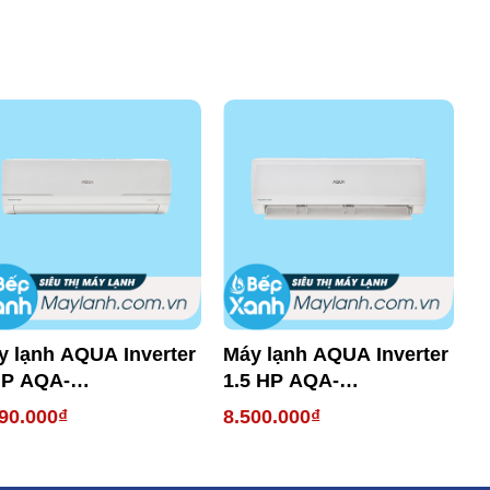
y lạnh AQUA Inverter
Máy lạnh AQUA Inverter
M
HP AQA-
1.5 HP AQA-
1
RV10WNMA
KCRV13WNZA
K
90.000₫
8.500.000₫
7