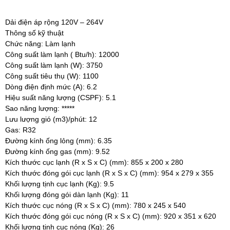
Dải điện áp rộng 120V – 264V
Thông số kỹ thuật
Chức năng:
Làm lạnh
Công suất làm lạnh ( Btu/h):
12000
Công suất làm lạnh (W):
375
0
Công suất tiêu thụ (W):
1100
Dòng điện định mức (A):
6.2
Hiệu suất năng lượng (CSPF):
5.1
Sao năng lượng:
*****
Lưu lượng gió (m3)/phút:
12
Gas: R32
Đường kính ống lỏng (mm):
6.35
Đường kính ống gas (mm):
9.52
Kích thước cục lạnh (R x S x C) (mm):
855 x 200 x 280
Kích thước đóng gói cục lạnh (R x S x C) (mm):
954
x 279
x 355
Khối lượng tịnh cục lạnh (Kg): 9.5
Khối lượng đóng gói dàn lạnh (Kg):
11
Kích thước cục nóng (R x S x C) (mm):
780
x 245
x 540
Kích thước đóng gói cục nóng (R x S x C) (mm):
920
x 351
x 620
Khối lượng tịnh cục nóng (Kg):
26