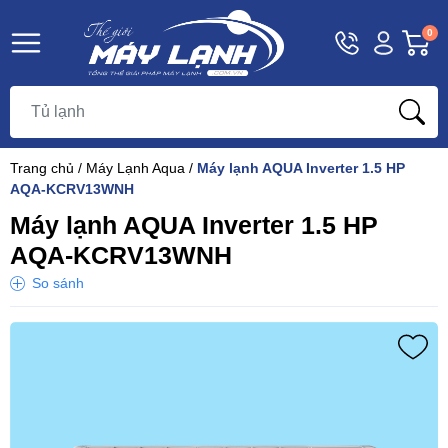
Hotline
Tài
G
0
1800
khoản
h
Hello,
T
9393
Khách
t
Trang chủ
/
Máy Lạnh Aqua
/
Máy lạnh AQUA Inverter 1.5 HP
AQA-KCRV13WNH
Máy lạnh AQUA Inverter 1.5 HP
AQA-KCRV13WNH
So sánh