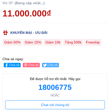
Mã SP:
(Đang cập nhật...)
11.000.000₫
KHUYẾN MẠI - ƯU ĐÃI
Giảm 50%
Giảm 15%
Giảm 10k
Tặng 500k
Freeship
Chia sẻ ngay:
Chia sẻ
Chia sẻ
Chia sẻ
Để được hỗ trợ tốt nhất. Hãy gọi
18006775
HOẶC
Chat với chúng tôi