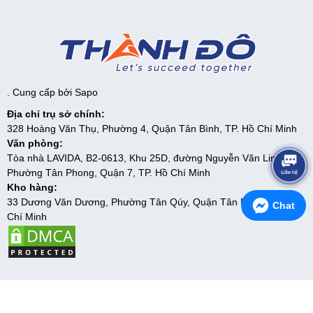
. Cung cấp bởi
Sapo
Địa chỉ trụ sở chính:
328 Hoàng Văn Thụ, Phường 4, Quận Tân Bình, TP. Hồ Chí Minh
Văn phòng:
Tòa nhà LAVIDA, B2-0613, Khu 25D, đường Nguyễn Văn Linh,
Phường Tân Phong, Quận 7, TP. Hồ Chí Minh
Kho hàng:
33 Dương Văn Dương, Phường Tân Qúy, Quận Tân Phú, TP. Hồ
Chat
Chí Minh
5