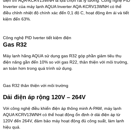
điện
thì
AQA-KCRV13WNH là lựa chọn rất lý tưởng.
Công nghệ PID
Inverter của máy lạnh AQUA Inverter AQA-KCRV13WNH có thể
điều chỉnh nhiệt độ chính xác đến 0,1 độ C, hoạt động êm ái và tiết
kiệm đến 63%.
Công nghệ PID Iverter tiết kiệm điện
Gas R32
Máy lạnh hãng AQUA
sử dụng gas R32 góp phần giảm tiêu thụ
điện năng gần đến 10% so với gas R22, thân thiện với môi trường,
an toàn hơn trong quá trình sử dụng.
Gas R32 thân thiện với môi trường
Dải điện áp rộng 120V – 264V
Với công nghệ điều khiển điện áp thông minh A-PAM,
máy lạnh
AQUA KCRV13WNH
có thể hoạt động ổn định ở dải điện áp từ
120V đến 264V, đảm bảo máy hoạt động đủ công suất, làm lạnh
hiệu quả.