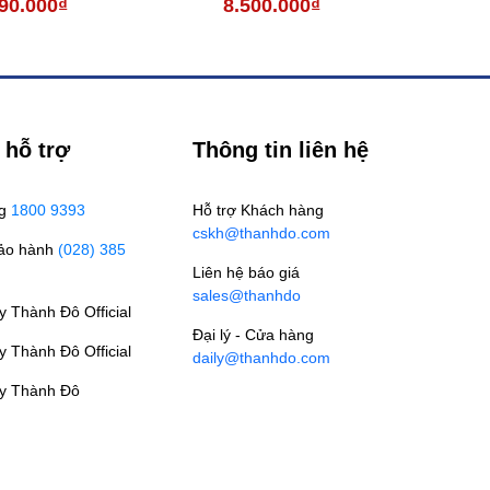
90.000₫
8.500.000₫
7
 hỗ trợ
Thông tin liên hệ
ng
1800 9393
Hỗ trợ Khách hàng
cskh@thanhdo.com
Bảo hành
(028) 385
Liên hệ báo giá
sales@thanhdo
 Thành Đô Official
Đại lý - Cửa hàng
 Thành Đô Official
daily@thanhdo.com
y Thành Đô