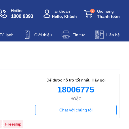
Hotline
Tài khoản
Giỏ hàng
0
1800 9393
Hello, Khách
Thanh toán
Tủ lạnh
Giới thiệu
Tin tức
Liên hệ
Để được hỗ trợ tốt nhất. Hãy gọi
18006775
HOẶC
Chat với chúng tôi
Freeship