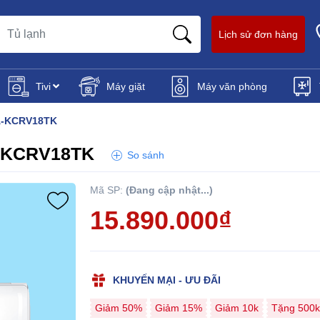
Lịch sử đơn hàng
Tivi
Máy giặt
Máy văn phòng
QA-KCRV18TK
A-KCRV18TK
So sánh
Mã SP:
(Đang cập nhật...)
15.890.000₫
KHUYẾN MẠI - ƯU ĐÃI
Giảm 50%
Giảm 15%
Giảm 10k
Tặng 500k