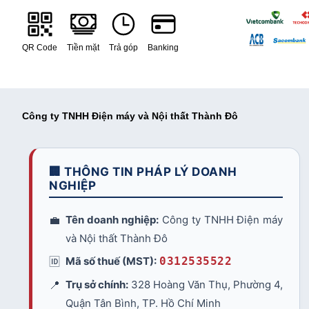
QR Code
Tiền mặt
Trả góp
Banking
Công ty TNHH Điện máy và Nội thất Thành Đô
🏢 THÔNG TIN PHÁP LÝ DOANH
NGHIỆP
💼
Tên doanh nghiệp:
Công ty TNHH Điện máy
và Nội thất Thành Đô
🆔
Mã số thuế (MST):
0312535522
📍
Trụ sở chính:
328 Hoàng Văn Thụ, Phường 4,
Quận Tân Bình, TP. Hồ Chí Minh