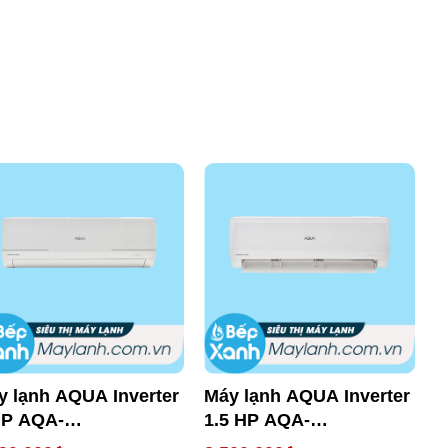
y lạnh AQUA Inverter
Máy lạnh AQUA Inverter
M
HP AQA-
1.5 HP AQA-
1
RV10WNMA
KCRV13WNZA
K