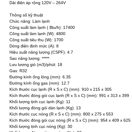
Dải điện áp rộng 120V – 264V
Thông số kỹ thuật
Chức năng:
Làm lạnh
Công suất làm lạnh ( Btu/h):
17400
Công suất làm lạnh (W):
48
00
Công suất tiêu thụ (W):
1700
Dòng điện định mức (A):
8
Hiệu suất năng lượng (CSPF):
4.7
Sao năng lượng:
*****
Lưu lượng gió (m3)/phút:
18
Gas: R32
Đường kính ống lỏng (mm):
6.35
Đường kính ống gas (mm):
12.7
Kích thước cục lạnh (R x S x C) (mm):
910 x 215 x 305
Kích thước đóng gói cục lạnh (R x S x C) (mm):
991 x 313 x 399
Khối lượng tịnh cục lạnh (Kg):
11
Khối lượng đóng gói dàn lạnh (Kg):
13
Kích thước cục nóng (R x S x C) (mm):
800 x 275 x 553
Kích thước đóng gói cục nóng (R x S x C) (mm):
954 x 409 x 625
Khối lượng tịnh cục nóng (Kg):
30