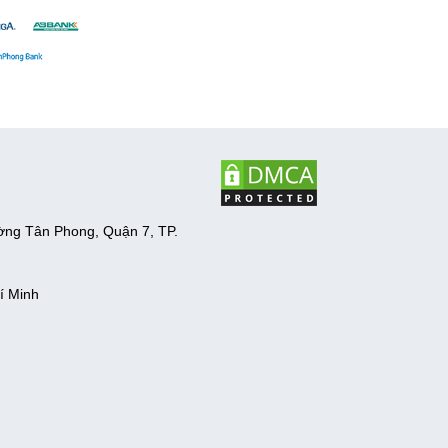
ờng Tân Phong, Quận 7, TP.
í Minh