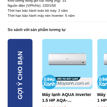
Khối lượng đóng gói cục nóng (Kg): 33
Nguồn điện (V/Ph/Hz):
220/1/50
Thời hạn bảo hành toàn bộ máy:
2 năm
Thời hạn bảo hành máy nén Inverter:
5 năm
So sánh với sản phẩm tương tự
GỢI Ý CHO BẠN
Máy lạnh AQUA Inverter
Máy 
1.5 HP AQA-
1 H
KCRV13WNH