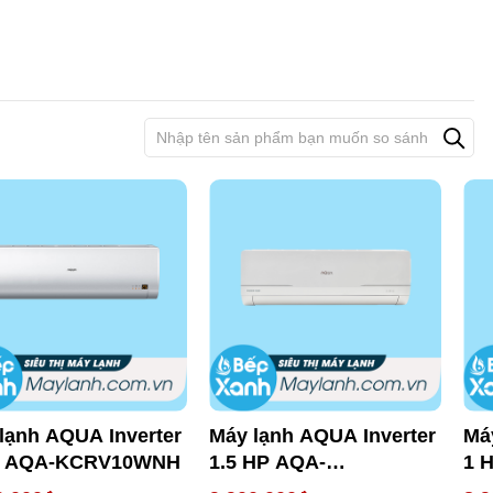
lạnh AQUA Inverter
Máy lạnh AQUA Inverter
Má
P AQA-KCRV10WNH
1.5 HP AQA-
1 
KCRV13WNMA
KC