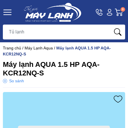
Hotline
Tài
G
0
1800
khoản
h
Hello,
T
9393
Khách
t
Trang chủ
/
Máy Lạnh Aqua
/
Máy lạnh AQUA 1.5 HP AQA-
KCR12NQ-S
Máy lạnh AQUA 1.5 HP AQA-
KCR12NQ-S
So sánh