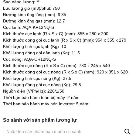
Sao năng lượng:
**
Lưu lượng gió (m3)/phút:
750
Đường kính ống lỏng (mm):
6.35
Đường kính ống gas (mm):
12.7
Cục lạnh:
AQA-KR12NQ-S
Kích thước cục lạnh (R x S x C) (mm):
855 x 280 x 200
Kích thước đóng gói cục lạnh (R x S x C) (mm):
954 x 355 x 279
Khối lượng tịnh cục lạnh (Kg):
10
Khối lượng đóng gói dàn lạnh (Kg):
11.5
Cục nóng:
AQA-CR12NQ-S
Kích thước cục nóng (R x S x C) (mm):
780 x 245 x 540
Kích thước đóng gói cục nóng (R x S x C) (mm):
920 x 351 x 620
Khối lượng tịnh cục nóng (Kg):
27.5
Khối lượng đóng gói cục nóng (Kg):
29.5
Nguồn điện (V/Ph/Hz):
220/1/50
Thời hạn bảo hành toàn bộ máy:
2 năm
Thời hạn bảo hành máy nén Inverter:
5 năm
So sánh với sản phẩm tương tự