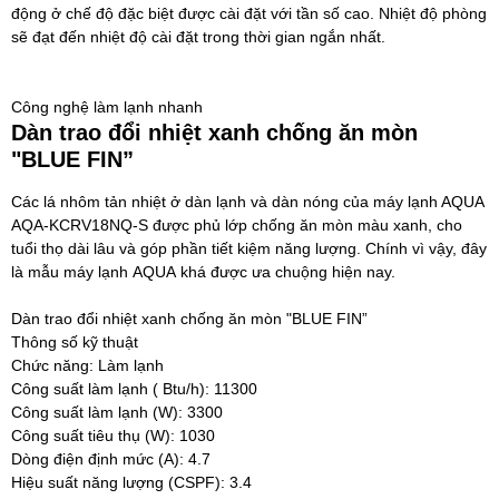
động ở chế độ đặc biệt được cài đặt với tần số cao. Nhiệt độ phòng
sẽ đạt đến nhiệt độ cài đặt trong thời gian ngắn nhất.
Công nghệ làm lạnh nhanh
Dàn trao đổi nhiệt xanh chống ăn mòn
"BLUE FIN”
Các lá nhôm tản nhiệt ở dàn lạnh và dàn nóng của máy lạnh AQUA
AQA-KCRV18NQ-S được phủ lớp chống ăn mòn màu xanh, cho
tuổi thọ dài lâu và góp phần tiết kiệm năng lượng. Chính vì vậy, đây
là mẫu
máy lạnh AQUA
khá được ưa chuộng hiện nay.
Dàn trao đổi nhiệt xanh chống ăn mòn "BLUE FIN”
Thông số kỹ thuật
Chức năng:
Làm lạnh
Công suất làm lạnh ( Btu/h):
11300
Công suất làm lạnh (W):
33
00
Công suất tiêu thụ (W):
1030
Dòng điện định mức (A):
4.7
Hiệu suất năng lượng (CSPF):
3.4