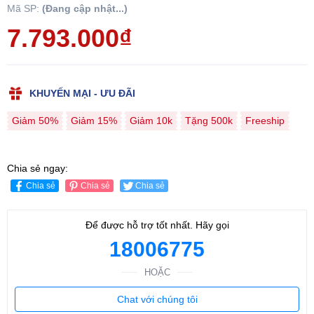
Mã SP:
(Đang cập nhật...)
7.793.000₫
KHUYẾN MẠI - ƯU ĐÃI
Giảm 50%
Giảm 15%
Giảm 10k
Tặng 500k
Freeship
Chia sẻ ngay:
Chia sẻ
Chia sẻ
Chia sẻ
Để được hỗ trợ tốt nhất. Hãy gọi
18006775
HOẶC
Chat với chúng tôi