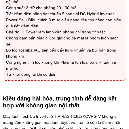
nội thất
Công suất 2 HP cho phòng 20 - 30 m2
Tiết kiệm điện năng đạt chuẩn 5 sao với DC Hybrid Inverter
Power Sel - Điều chỉnh 3 mức điện năng tiêu thụ nâng cao hiệu
quả tiết kiệm điện
Chế độ HI Power làm lạnh căn phòng chỉ trong tích tắc
Chống bám bẩn Magic Coil giữ cho bề mặt lá nhôm luôn sạch
sẽ
Bộ lọc Toshiba IAQ tiên tiến đẩy lùi vi khuẩn và bụi bẩn trong
không khí
Công nghệ tinh lọc không khí Plasma Ion loại bỏ vi khuẩn và
mùi hôi
Tự khởi động lại khi có điện
Kiểu dáng hài hòa, trung tính dễ dàng kết
hợp với không gian nội thất
Máy lạnh Toshiba Inverter 2 HP RAS-H18J2KCVRG-V
không chỉ
mang đến không gian mát lạnh tuyệt vời mà nó còn là điểm nhấn
cho kiến trúc nội thất của căn phòng khi sở hữu kiểu dáng hài hòa,