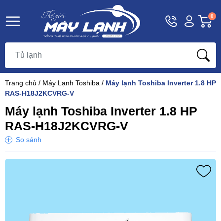
Hotline
Tài
G
0
1800
khoản
h
Hello,
T
9393
Khách
t
Trang chủ
/
Máy Lạnh Toshiba
/
Máy lạnh Toshiba Inverter 1.8 HP
RAS-H18J2KCVRG-V
Máy lạnh Toshiba Inverter 1.8 HP
RAS-H18J2KCVRG-V
So sánh