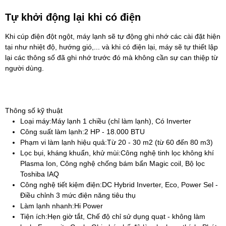
Tự khởi động lại khi có điện
Khi cúp điện đột ngột, máy lạnh sẽ tự động ghi nhớ các cài đặt hiện
tại như nhiệt độ, hướng gió,... và khi có điện lại, máy sẽ tự thiết lập
lại các thông số đã ghi nhớ trước đó mà không cần sự can thiệp từ
người dùng.
Thông số kỹ thuật
Loại máy:
Máy lạnh 1 chiều (chỉ làm lạnh), Có Inverter
Công suất làm lạnh:
2 HP - 18.000 BTU
Phạm vi làm lạnh hiệu quả:
Từ 20 - 30 m2 (từ 60 đến 80 m3)
Lọc bụi, kháng khuẩn, khử mùi:
Công nghệ tinh lọc không khí
Plasma Ion, Công nghệ chống bám bẩn Magic coil, Bộ lọc
Toshiba IAQ
Công nghệ tiết kiệm điện:
DC Hybrid Inverter, Eco, Power Sel -
Điều chỉnh 3 mức điện năng tiêu thụ
Làm lạnh nhanh:
Hi Power
Tiện ích:
Hẹn giờ tắt, Chế độ chỉ sử dụng quạt - không làm