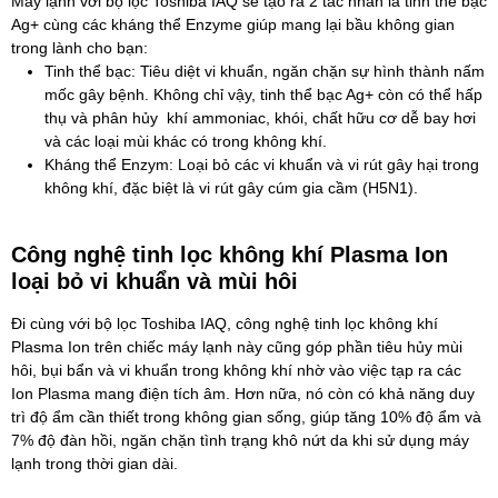
Máy lạnh với bộ lọc Toshiba IAQ sẽ tạo ra 2 tác nhân là tinh thể bạc
Ag+ cùng các kháng thể Enzyme giúp mang lại bầu không gian
trong lành cho bạn:
Tinh thể bạc: Tiêu diệt vi khuẩn, ngăn chặn sự hình thành nấm
mốc gây bệnh. Không chỉ vậy, tinh thể bạc Ag+ còn có thể hấp
thụ và phân hủy khí ammoniac, khói, chất hữu cơ dễ bay hơi
và các loại mùi khác có trong không khí.
Kháng thể Enzym: Loại bỏ các vi khuẩn và vi rút gây hại trong
không khí, đặc biệt là vi rút gây cúm gia cầm (H5N1).
Công nghệ tinh lọc không khí Plasma Ion
loại bỏ vi khuẩn và mùi hôi
Đi cùng với bộ lọc Toshiba IAQ, công nghệ tinh lọc không khí
Plasma Ion trên chiếc máy lạnh này cũng góp phần tiêu hủy mùi
hôi, bụi bẩn và vi khuẩn trong không khí nhờ vào việc tạp ra các
Ion Plasma mang điện tích âm. Hơn nữa, nó còn có khả năng duy
trì độ ẩm cần thiết trong không gian sống, giúp tăng 10% độ ẩm và
7% độ đàn hồi, ngăn chặn tình trạng khô nứt da khi sử dụng máy
lạnh trong thời gian dài.