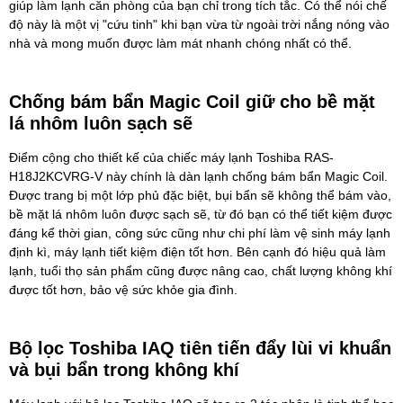
giúp làm lạnh căn phòng của bạn chỉ trong tích tắc. Có thể nói chế
độ này là một vị "cứu tinh" khi bạn vừa từ ngoài trời nắng nóng vào
nhà và mong muốn được làm mát nhanh chóng nhất có thể.
Chống bám bẩn Magic Coil giữ cho bề mặt
lá nhôm luôn sạch sẽ
Điểm cộng cho thiết kế của chiếc máy lạnh Toshiba RAS-
H18J2KCVRG-V này chính là dàn lạnh chống bám bẩn Magic Coil.
Được trang bị một lớp phủ đặc biệt, bụi bẩn sẽ không thể bám vào,
bề mặt lá nhôm luôn được sạch sẽ, từ đó bạn có thể tiết kiệm được
đáng kể thời gian, công sức cũng như chi phí làm vệ sinh máy lạnh
định kì, máy lạnh tiết kiệm điện tốt hơn. Bên cạnh đó hiệu quả làm
lạnh, tuổi thọ sản phẩm cũng được nâng cao, chất lượng không khí
được tốt hơn, bảo vệ sức khỏe gia đình.
Bộ lọc Toshiba IAQ tiên tiến đẩy lùi vi khuẩn
và bụi bẩn trong không khí