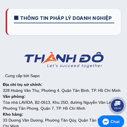
🏢 THÔNG TIN PHÁP LÝ DOANH NGHIỆP
. Cung cấp bởi
Sapo
Địa chỉ trụ sở chính:
328 Hoàng Văn Thụ, Phường 4, Quận Tân Bình, TP. Hồ Chí Minh
Văn phòng:
Tòa nhà LAVIDA, B2-0613, Khu 25D, đường Nguyễn Văn Linh,
Phường Tân Phong, Quận 7, TP. Hồ Chí Minh
Kho hàng:
33 Dương Văn Dương, Phường Tân Qúy, Quận Tân Phú, TP. Hồ
Chat
Chí Minh