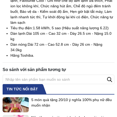
lạnh, Favourite Cool - Ghi nhớ chế độ làm lạnh ưa thích, Phát
ion lọc không khí, Chức năng hút ẩm, Chế độ ngủ đêm tránh
buốt, Bảo vệ da - Kiểm soát độ ẩm, Hẹn giờ bật tắt máy, Làm
lạnh nhanh tức thì, Tự khởi động lại khi có điện, Chức năng tự
làm sạch
Tiêu thụ điện:
1.58 kW/h, 5 sao (Hiệu suất năng lượng 6.22)
Dàn lạnh:
Dài 105 cm - Cao 32 cm - Dày 26.5 cm - Nặng 15.0
kg
Dàn nóng:
Dài 72 cm - Cao 52.8 cm - Dày 26 cm - Nặng
34.0kg
Hãng:
Toshiba.
So sánh với sản phẩm tương tự
TIN TỨC NỔI BẬT
5 món quà tặng 20/10 ý nghĩa 100% phụ nữ đều
muốn nhận