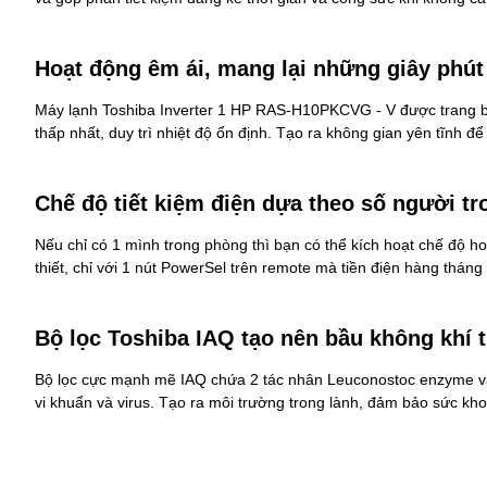
Hoạt động êm ái, mang lại những giây phút
Máy lạnh Toshiba Inverter 1 HP RAS-H10PKCVG - V được trang bị
thấp nhất, duy trì nhiệt độ ổn định. Tạo ra không gian yên tĩnh để
Chế độ tiết kiệm điện dựa theo số người t
Nếu chỉ có 1 mình trong phòng thì bạn có thể kích hoạt chế độ 
thiết, chỉ với 1 nút PowerSel trên remote mà tiền điện hàng tháng
Bộ lọc Toshiba IAQ tạo nên bầu không khí 
Bộ lọc cực mạnh mẽ IAQ chứa 2 tác nhân Leuconostoc enzyme và t
vi khuẩn và virus. Tạo ra môi trường trong lành, đảm bảo sức kho