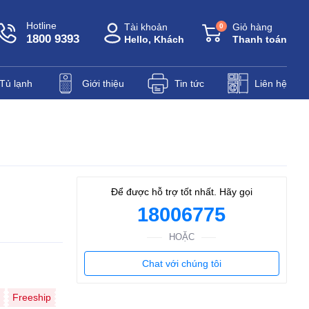
Hotline
Tài khoản
Giỏ hàng
0
1800 9393
Hello, Khách
Thanh toán
Tủ lạnh
Giới thiệu
Tin tức
Liên hệ
Để được hỗ trợ tốt nhất. Hãy gọi
18006775
HOẶC
Chat với chúng tôi
Freeship