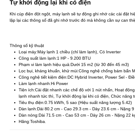
Tự khởi động lại khi có điện
Khi cúp điện đột ngột, máy lạnh sẽ tự động ghi nhớ các cài đặt hiện
lập lại các thông số đã ghi nhớ trước đó mà không cần sự can thi
Thông số kỹ thuật
Loại máy:
Máy lạnh 1 chiều (chỉ làm lạnh), Có Inverter
Công suất làm lạnh:
1 HP - 9.200 BTU
Phạm vi làm lạnh hiệu quả:
Dưới 15 m2 (từ 30 đến 45 m3)
Lọc bụi, kháng khuẩn, khử mùi:
Công nghệ chống bám bẩn Mag
Công nghệ tiết kiệm điện:
DC Hybrid Inverter, Power Sel - Đi
Làm lạnh nhanh:
Hi Power
Tiện ích:
Cài đặt nhanh các chế độ với 1 nút nhấn, Hoạt động
lạnh nhanh tức thì, Tự khởi động lại khi có điện, Chức năng 
Tiêu thụ điện:
0.75 kW/h, 5 sao (Hiệu suất năng lượng 5.42)
Dàn lạnh:
Dài 80.2 cm - Cao 29.3 cm - Dày 23.6 cm - Nặng 9
Dàn nóng:
Dài 71.5 cm - Cao 53 cm - Dày 26 cm - Nặng 22 k
Hãng:
Toshiba.