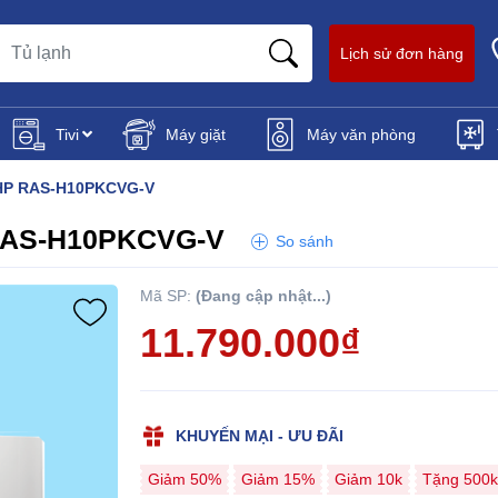
Lịch sử đơn hàng
Tivi
Máy giặt
Máy văn phòng
0 HP RAS-H10PKCVG-V
P RAS-H10PKCVG-V
So sánh
Mã SP:
(Đang cập nhật...)
11.790.000₫
KHUYẾN MẠI - ƯU ĐÃI
Giảm 50%
Giảm 15%
Giảm 10k
Tặng 500k