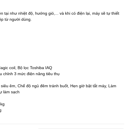
 tại như nhiệt độ, hướng gió,... và khi có điện lại, máy sẽ tự thiết
ệp từ người dùng.
ic coil, Bộ lọc Toshiba IAQ
ều chỉnh 3 mức điện năng tiêu thụ
 siêu êm, Chế độ ngủ đêm tránh buốt, Hẹn giờ bật tắt máy, Làm
tự làm sạch
 kg
g