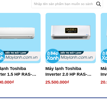
lạnh Toshiba
Máy lạnh Toshiba
Má
rter 1.5 HP RAS-
Inverter 2.0 HP RAS-
Inv
HKCVG-V
H18N4KCVPG-V
H1
90.000₫
25.500.000₫
20.