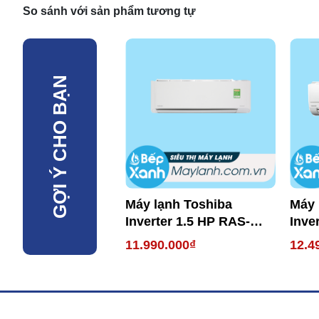
So sánh với sản phẩm tương tự
GỢI Ý CHO BẠN
Máy lạnh Toshiba
Máy 
Inverter 1.5 HP RAS-
Inve
H13C1KCVG-V
H13
11.990.000₫
12.4