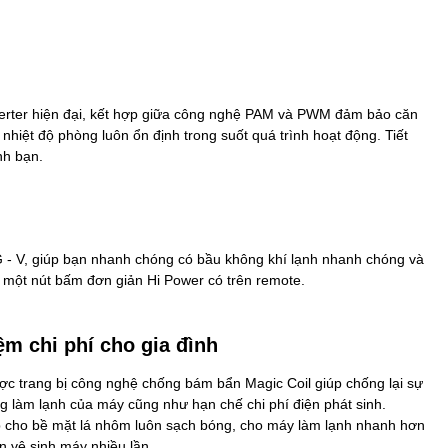
verter hiện đại, kết hợp giữa công nghệ PAM và PWM đảm bảo căn
nhiệt độ phòng luôn ổn định trong suốt quá trình hoạt động. Tiết
nh bạn.
- V, giúp bạn nhanh chóng có bầu không khí lạnh nhanh chóng và
 một nút bấm đơn giản Hi Power có trên remote.
ệm chi phí cho gia đình
c trang bị công nghệ chống bám bẩn Magic Coil giúp chống lại sự
g làm lạnh của máy cũng như hạn chế chi phí điện phát sinh.
úp cho bề mặt lá nhôm luôn sạch bóng, cho máy làm lạnh nhanh hơn
n vệ sinh máy nhiều lần.