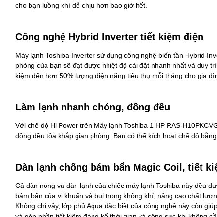
cho bạn luồng khí dễ chịu hơn bao giờ hết.
Công nghệ Hybrid Inverter tiết kiệm điện
Máy lạnh Toshiba Inverter
sử dụng công nghệ biến tần Hybrid In
phòng của bạn sẽ đạt được nhiệt độ cài đặt nhanh nhất và duy trì 
kiệm đến hơn 50% lượng điện năng tiêu thụ mỗi tháng cho gia đì
Làm lạnh nhanh chóng, đồng đều
Với chế độ Hi Power trên Máy lạnh Toshiba 1 HP RAS-H10PKCVG 
đồng đều tỏa khắp gian phòng. Bạn có thể kích hoạt chế độ bằng
Dàn lạnh chống bám bẩn Magic Coil, tiết ki
Cả dàn nóng và dàn lạnh của chiếc
máy lạnh Toshiba
này đều đượ
bám bẩn của vi khuẩn và bụi trong không khí, nâng cao chất lượn
Không chỉ vậy, lớp phủ Aqua đặc biệt của công nghệ này còn gi
và góp phần tiết kiệm đáng kể thời gian và công sức khi không cầ