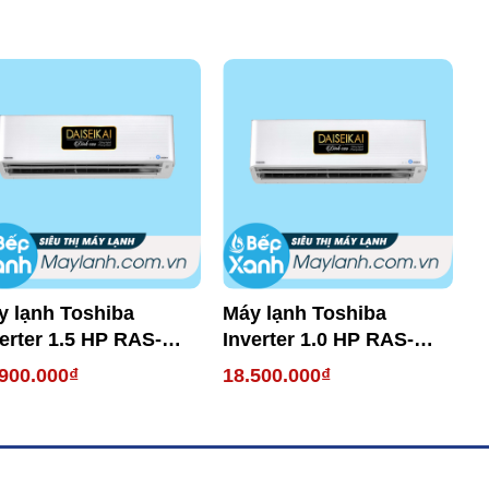
y lạnh Toshiba
Máy lạnh Toshiba
M
erter 1.5 HP RAS-
Inverter 1.0 HP RAS-
I
3N4KCVPG-V
H10N4KCVPG-V
H
900.000₫
18.500.000₫
2