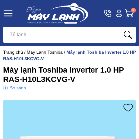
Hotline
Tài
G
0
1800
khoản
h
Hello,
T
9393
Khách
t
Trang chủ
/
Máy Lạnh Toshiba
/
Máy lạnh Toshiba Inverter 1.0 HP
RAS-H10L3KCVG-V
Máy lạnh Toshiba Inverter 1.0 HP
RAS-H10L3KCVG-V
So sánh