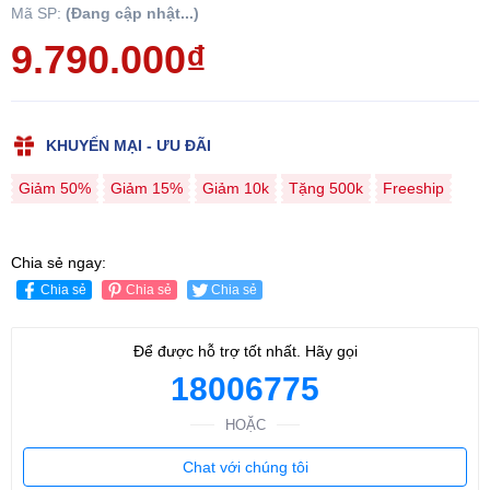
Mã SP:
(Đang cập nhật...)
9.790.000₫
KHUYẾN MẠI - ƯU ĐÃI
Giảm 50%
Giảm 15%
Giảm 10k
Tặng 500k
Freeship
Chia sẻ ngay:
Chia sẻ
Chia sẻ
Chia sẻ
Để được hỗ trợ tốt nhất. Hãy gọi
18006775
HOẶC
Chat với chúng tôi