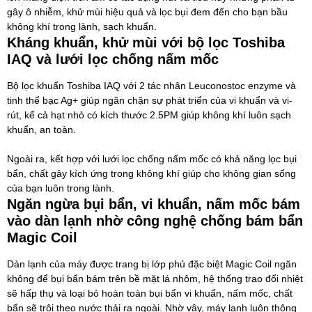
gây ô nhiễm, khử mùi hiệu quả và lọc bụi đem đến cho bạn bầu
không khí trong lành, sạch khuẩn.
Kháng khuẩn, khử mùi với bộ lọc Toshiba
IAQ và lưới lọc chống nấm mốc
Bộ lọc khuẩn Toshiba IAQ với 2 tác nhân Leuconostoc enzyme và
tinh thể bạc Ag+ giúp ngăn chặn sự phát triển của vi khuẩn và vi-
rút, kể cả hạt nhỏ có kích thước 2.5PM giúp không khí luôn sạch
khuẩn, an toàn.
Ngoài ra, kết hợp với lưới lọc chống nấm mốc có khả năng lọc bụi
bẩn, chất gây kích ứng trong không khí giúp cho không gian sống
của bạn luôn trong lành.
Ngăn ngừa bụi bẩn, vi khuẩn, nấm mốc bám
vào dàn lạnh nhờ công nghệ chống bám bẩn
Magic Coil
Dàn lạnh của máy được trang bị lớp phủ đặc biệt Magic Coil ngăn
không để bụi bẩn bám trên bề mặt lá nhôm, hệ thống trao đổi nhiệt
sẽ hấp thụ và loại bỏ hoàn toàn bụi bẩn vi khuẩn, nấm mốc, chất
bẩn sẽ trôi theo nước thải ra ngoài. Nhờ vậy, máy lạnh luôn thông