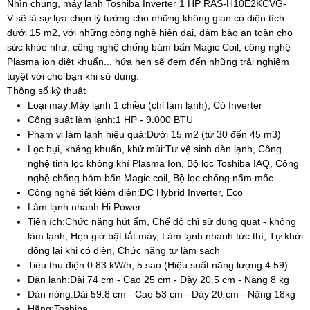
Nhìn chung, máy lạnh Toshiba Inverter 1 HP RAS-H10E2KCVG-
V sẽ là sự lựa chọn lý tưởng cho những không gian có diện tích
dưới 15 m2, với những công nghệ hiện đại, đảm bảo an toàn cho
sức khỏe như: công nghệ chống bám bẩn Magic Coil, công nghệ
Plasma ion diệt khuẩn... hứa hẹn sẽ đem đến những trải nghiệm
tuyệt vời cho bạn khi sử dụng.
Thông số kỹ thuật
Loại máy:
Máy lạnh 1 chiều (chỉ làm lạnh), Có Inverter
Công suất làm lạnh:
1 HP - 9.000 BTU
Phạm vi làm lạnh hiệu quả:
Dưới 15 m2 (từ 30 đến 45 m3)
Lọc bụi, kháng khuẩn, khử mùi:
Tự vệ sinh dàn lạnh, Công
nghệ tinh lọc không khí Plasma Ion, Bộ lọc Toshiba IAQ, Công
nghệ chống bám bẩn Magic coil, Bộ lọc chống nấm mốc
Công nghệ tiết kiệm điện:
DC Hybrid Inverter, Eco
Làm lạnh nhanh:
Hi Power
Tiện ích:
Chức năng hút ẩm, Chế độ chỉ sử dụng quạt - không
làm lạnh, Hẹn giờ bật tắt máy, Làm lạnh nhanh tức thì, Tự khởi
động lại khi có điện, Chức năng tự làm sạch
Tiêu thụ điện:
0.83 kW/h, 5 sao (Hiệu suất năng lượng 4.59)
Dàn lạnh:
Dài 74 cm - Cao 25 cm - Dày 20.5 cm - Nặng 8 kg
Dàn nóng:
Dài 59.8 cm - Cao 53 cm - Dày 20 cm - Nặng 18kg
Hãng:
Toshiba.