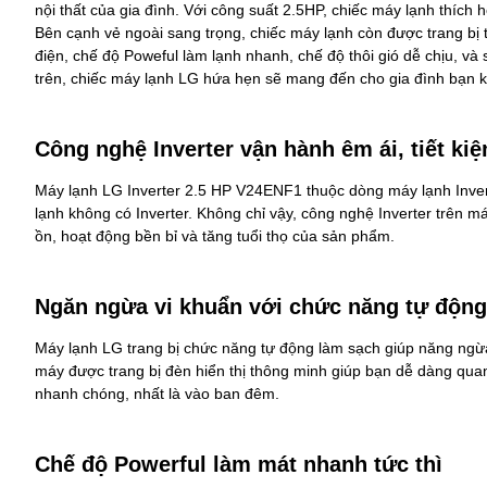
nội thất của gia đình. Với công suất 2.5HP, chiếc máy lạnh thíc
Bên cạnh vẻ ngoài sang trọng, chiếc máy lạnh còn được trang bị 
điện, chế độ Poweful làm lạnh nhanh, chế độ thôi gió dễ chịu, và
trên, chiếc máy lạnh LG hứa hẹn sẽ mang đến cho gia đình bạn 
Công nghệ Inverter vận hành êm ái, tiết ki
Máy lạnh LG Inverter 2.5 HP V24ENF1 thuộc dòng máy lạnh Invert
lạnh không có Inverter. Không chỉ vậy, công nghệ Inverter trên 
ồn, hoạt động bền bỉ và tăng tuổi thọ của sản phẩm.
Ngăn ngừa vi khuẩn với chức năng tự động
Máy lạnh LG
trang bị chức năng tự động làm sạch giúp năng ngừa
máy được trang bị đèn hiển thị thông minh giúp bạn dễ dàng quan
nhanh chóng, nhất là vào ban đêm.
Chế độ Powerful làm mát nhanh tức thì