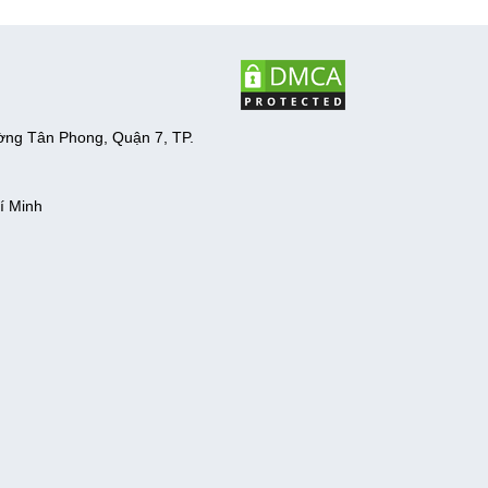
ờng Tân Phong, Quận 7, TP.
í Minh