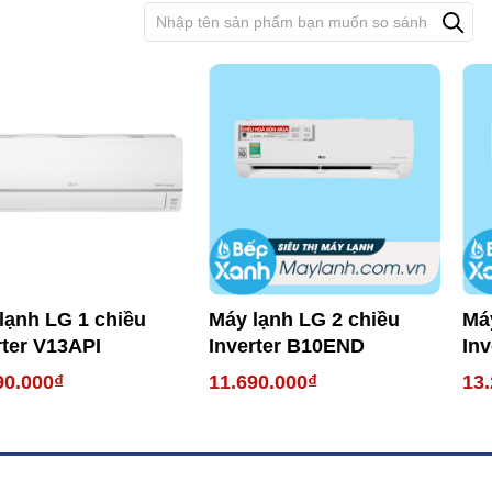
lạnh LG 1 chiều
Máy lạnh LG 2 chiều
Má
rter V13API
Inverter B10END
In
90.000₫
11.690.000₫
13.