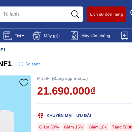
Lịch sử đơn hàng
Tivi
Máy giặt
Máy văn phòng
NF1
ENF1
So sánh
Mã SP:
(Đang cập nhật...)
21.690.000₫
KHUYẾN MẠI - ƯU ĐÃI
Giảm 50%
Giảm 15%
Giảm 10k
Tặng 500k