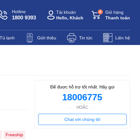
Hotline
Tài khoản
Giỏ hàng
0
1800 9393
Hello, Khách
Thanh toán
Tủ lạnh
Giới thiệu
Tin tức
Liên hệ
Để được hỗ trợ tốt nhất. Hãy gọi
18006775
HOẶC
Chat với chúng tôi
Freeship