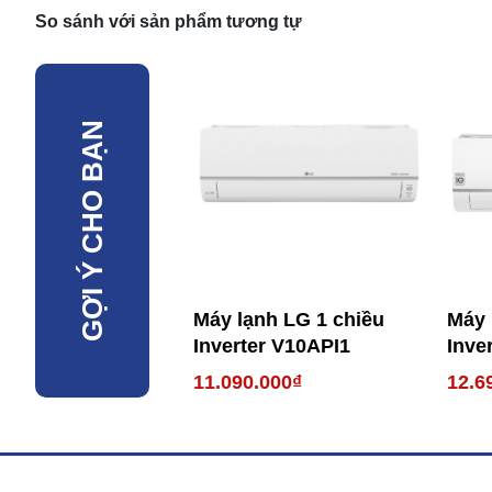
So sánh với sản phẩm tương tự
GỢI Ý CHO BẠN
Máy lạnh LG 1 chiều
Máy 
Inverter V10API1
Inve
11.090.000₫
12.6