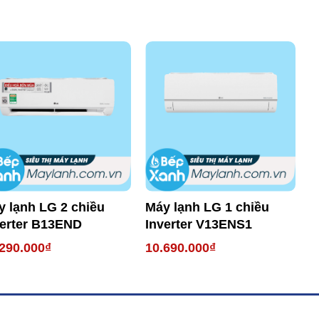
y lạnh LG 2 chiều
Máy lạnh LG 1 chiều
M
verter B13END
Inverter V13ENS1
I
290.000₫
10.690.000₫
9