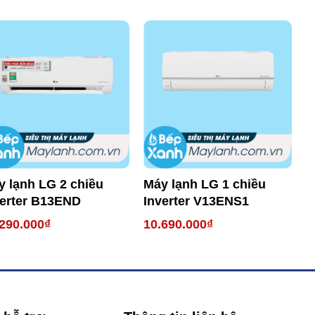
y lạnh LG 2 chiều
Máy lạnh LG 1 chiều
M
verter B13END
Inverter V13ENS1
I
290.000₫
10.690.000₫
9