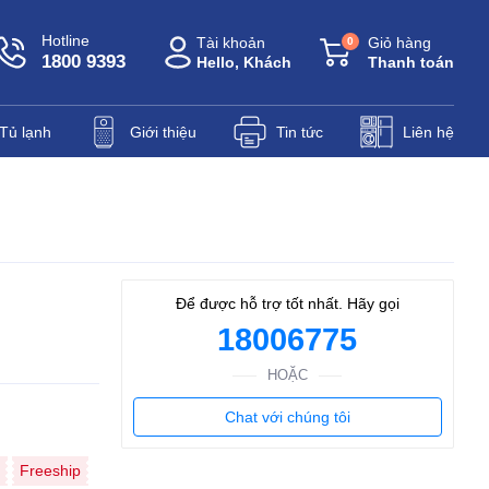
Hotline
Tài khoản
Giỏ hàng
0
1800 9393
Hello, Khách
Thanh toán
Tủ lạnh
Giới thiệu
Tin tức
Liên hệ
Để được hỗ trợ tốt nhất. Hãy gọi
18006775
HOẶC
Chat với chúng tôi
Freeship