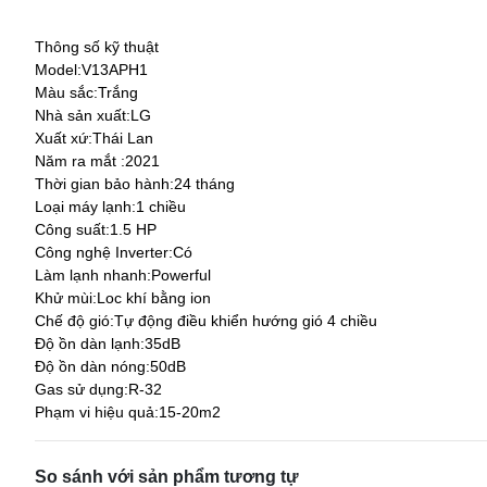
Thông số kỹ thuật
Model:
V13APH1
Màu sắc:
Trắng
Nhà sản xuất:
LG
Xuất xứ:
Thái Lan
Năm ra mắt :
2021
Thời gian bảo hành:
24 tháng
Loại máy lạnh:
1 chiều
Công suất:
1.5 HP
Công nghệ Inverter:
Có
Làm lạnh nhanh:
Powerful
Khử mùi:
Loc khí bằng ion
Chế độ gió:
Tự động điều khiển hướng gió 4 chiều
Độ ồn dàn lạnh:
35dB
Độ ồn dàn nóng:
50dB
Gas sử dụng:
R-32
Phạm vi hiệu quả:
15-20m2
So sánh với sản phẩm tương tự