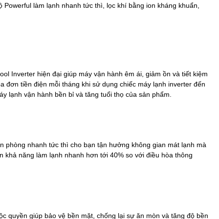
ộ Powerful làm lạnh nhanh tức thì, lọc khí bằng ion kháng khuẩn,
l Inverter hiện đại giúp máy vận hành êm ái, giảm ồn và tiết kiệm
a đơn tiền điện mỗi tháng khi sử dụng chiếc máy lạnh inverter đến
áy lạnh vận hành bền bỉ và tăng tuổi thọ của sản phẩm.
ăn phòng nhanh tức thì cho bạn tận hưởng không gian mát lạnh mà
n khả năng làm lạnh nhanh hơn tới 40% so với điều hòa thông
ộc quyền giúp bảo vệ bền mặt, chống lại sự ăn mòn và tăng độ bền