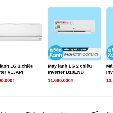
lạnh LG 1 chiều
Máy lạnh LG 2 chiều
Má
rter V13API
Inverter B10END
In
90.000₫
11.690.000₫
13.