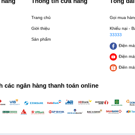
 hàng
Thông tin cửa hàng
Tổng đài
Trang chủ
Gọi mua hà
Giới thiệu
Khiếu nại - 
33333
Sản phẩm
Điện máy
Điện máy
Điên má
h các ngân hàng thanh toán online