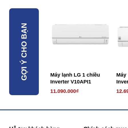
GỢI Ý CHO BẠN
Máy lạnh LG 1 chiều
Máy 
Inverter V10API1
Inve
11.090.000₫
12.6