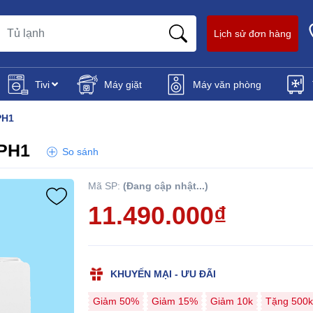
Lịch sử đơn hàng
Tivi
Máy giặt
Máy văn phòng
PH1
APH1
So sánh
Mã SP:
(Đang cập nhật...)
11.490.000₫
KHUYẾN MẠI - ƯU ĐÃI
Giảm 50%
Giảm 15%
Giảm 10k
Tặng 500k