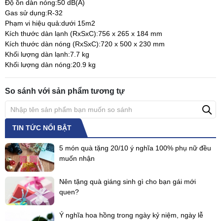
Độ ồn dàn nóng:50 dB(A)
Gas sử dụng:R-32
Phạm vi hiệu quả:dưới 15m2
Kích thước dàn lạnh (RxSxC):756 x 265 x 184 mm
Kích thước dàn nóng (RxSxC):720 x 500 x 230 mm
Khối lượng dàn lạnh:7.7 kg
Khối lượng dàn nóng:20.9 kg
So sánh với sản phẩm tương tự
TIN TỨC NỔI BẬT
5 món quà tặng 20/10 ý nghĩa 100% phụ nữ đều
muốn nhận
Nên tặng quà giáng sinh gì cho bạn gái mới
quen?
Ý nghĩa hoa hồng trong ngày kỷ niệm, ngày lễ