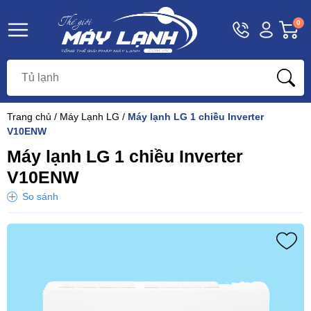
Hotline
Tài
G
0
1800
khoản
h
Hello,
T
9393
Khách
t
Trang chủ
/
Máy Lạnh LG
/
Máy lạnh LG 1 chiều Inverter
V10ENW
Máy lạnh LG 1 chiều Inverter
V10ENW
So sánh