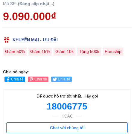
Mã SP:
(Đang cập nhật...)
9.090.000₫
KHUYẾN MẠI - ƯU ĐÃI
Giảm 50%
Giảm 15%
Giảm 10k
Tặng 500k
Freeship
Chia sẻ ngay:
Chia sẻ
Chia sẻ
Chia sẻ
Để được hỗ trợ tốt nhất. Hãy gọi
18006775
HOẶC
Chat với chúng tôi