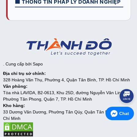
🏢 THÔNG TIN PHÁP LÝ DOANH NGHIỆP
. Cung cấp bởi
Sapo
Địa chỉ trụ sở chính:
328 Hoàng Văn Thụ, Phường 4, Quận Tân Bình, TP. Hồ Chí Minh
Văn phòng:
Tòa nhà LAVIDA, B2-0613, Khu 25D, đường Nguyễn Văn Linh,
Phường Tân Phong, Quận 7, TP. Hồ Chí Minh
Kho hàng:
33 Dương Văn Dương, Phường Tân Qúy, Quận Tân Phú, TP. Hồ
Chat
Chí Minh