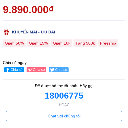
9.890.000₫
KHUYẾN MẠI - ƯU ĐÃI
Giảm 50%
Giảm 15%
Giảm 10k
Tặng 500k
Freeship
Chia sẻ ngay:
Chia sẻ
Chia sẻ
Chia sẻ
Để được hỗ trợ tốt nhất. Hãy gọi
18006775
HOẶC
Chat với chúng tôi