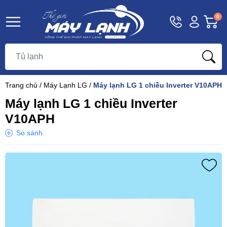
Hotline
Tài
G
0
1800
khoản
h
Hello,
T
9393
Khách
t
Trang chủ
/
Máy Lạnh LG
/
Máy lạnh LG 1 chiều Inverter V10APH
Máy lạnh LG 1 chiều Inverter
V10APH
So sánh