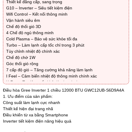
Thiết kế đẳng cấp, sang trọng
G10 – Inverter – Siêu tiết kiệm điện
Wifi Control – Kết nối thông minh
Vận hành siêu êm
Chế độ thổi gió 3D
4 Chế độ ngủ thông minh
Cold Plasma – Bảo vệ sức khỏe tối đa
Turbo – Làm lạnh cấp tốc chỉ trong 3 phút
Tùy chỉnh nhiệt độ chính xác
Chế độ chờ 1W
Góc thổi gió rộng
7 cấp độ gió – Tăng cường khả năng làm lạnh
I Feel – Cảm biến nhiệt độ thông minh chính xác
X-Fan – Tự động sấy khô dàn bay hơi
Chế độ hẹn giờ tự động
Điều hòa Gree Inverter 1 chiều 12000 BTU GWC12UB-S6D9A4A
Một số tính năng khác
1. Ưu điểm của sản phẩm:
Công suất làm lạnh cực nhanh
Thiết kế hiện đại trang nhã
Điều khiển từ xa bằng Smartphone
Inverter tiết kiệm điện năng hiệu quả