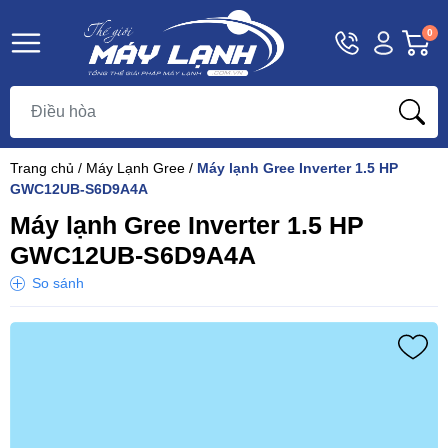
Hotline
Tài
G
0
1800
khoản
h
Hello,
T
9393
Khách
t
Trang chủ
/
Máy Lạnh Gree
/
Máy lạnh Gree Inverter 1.5 HP
GWC12UB-S6D9A4A
Máy lạnh Gree Inverter 1.5 HP
GWC12UB-S6D9A4A
So sánh