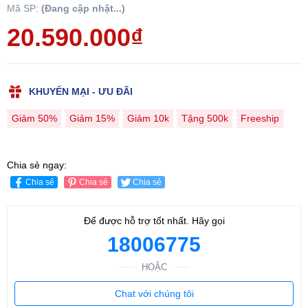
Mã SP:
(Đang cập nhật...)
20.590.000₫
KHUYẾN MẠI - ƯU ĐÃI
Giảm 50%
Giảm 15%
Giảm 10k
Tặng 500k
Freeship
Chia sẻ ngay:
Chia sẻ
Chia sẻ
Chia sẻ
Để được hỗ trợ tốt nhất. Hãy gọi
18006775
HOẶC
Chat với chúng tôi