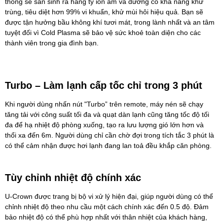
thống sẽ sản sinh ra hàng tỷ ion âm và dương có khả năng khử
trùng, tiêu diệt hơn 99% vi khuẩn, khử mùi hôi hiệu quả. Bạn sẽ
được tận hưởng bầu không khí tươi mát, trong lành nhất và an tâm
tuyệt đối vì Cold Plasma sẽ bảo vệ sức khoẻ toàn diện cho các
thành viên trong gia đình bạn.
Turbo – Làm lạnh cấp tốc chỉ trong 3 phút
Khi người dùng nhấn nút "Turbo” trên remote, máy nén sẽ chạy
tăng tải với công suất tối đa và quạt dàn lạnh cũng tăng tốc độ tối
đa để hạ nhiệt độ phòng xuống, tạo ra lưu lượng gió lớn hơn và
thổi xa đến 6m. Người dùng chỉ cần chờ đợi trong tích tắc 3 phút là
có thể cảm nhận được hơi lạnh đang lan toả đều khắp căn phòng.
Tùy chỉnh nhiệt độ chính xác
U-Crown được trang bị bộ vi xử lý hiện đại, giúp người dùng có thể
chỉnh nhiệt độ theo nhu cầu một cách chính xác đến 0.5 độ. Đảm
bảo nhiệt độ có thể phù hợp nhất với thân nhiệt của khách hàng,