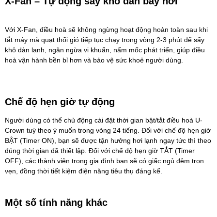
X-Fan – Tự động sấy khô dàn bay hơi
Với X-Fan, điều hoà sẽ không ngừng hoạt động hoàn toàn sau khi
tắt máy mà quạt thổi gió tiếp tục chạy trong vòng 2-3 phút để sấy
khô dàn lạnh, ngăn ngừa vi khuẩn, nấm mốc phát triển, giúp điều
hoà vận hành bền bỉ hơn và bảo vệ sức khoẻ người dùng.
Chế độ hẹn giờ tự động
Người dùng có thể chủ động cài đặt thời gian bật/tắt điều hoà U-
Crown tuỳ theo ý muốn trong vòng 24 tiếng. Đối với chế độ hẹn giờ
BẬT (Timer ON), bạn sẽ được tận hưởng hơi lạnh ngay tức thì theo
đúng thời gian đã thiết lập. Đối với chế độ hẹn giờ TẮT (Timer
OFF), các thành viên trong gia đình bạn sẽ có giấc ngủ đêm trọn
vẹn, đồng thời tiết kiệm điện năng tiêu thụ đáng kể.
Một số tính năng khác