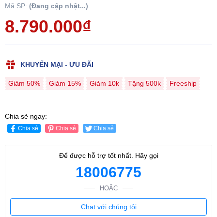
Mã SP:
(Đang cập nhật...)
8.790.000₫
KHUYẾN MẠI - ƯU ĐÃI
Giảm 50%
Giảm 15%
Giảm 10k
Tặng 500k
Freeship
Chia sẻ ngay:
Chia sẻ
Chia sẻ
Chia sẻ
Để được hỗ trợ tốt nhất. Hãy gọi
18006775
HOẶC
Chat với chúng tôi