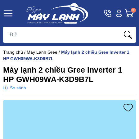
Hotline
Tài
G
0
1800
khoản
h
Hello,
T
9393
Khách
t
Trang chủ
/
Máy Lạnh Gree
/
Máy lạnh 2 chiều Gree Inverter 1
HP GWH09WA-K3D9B7L
Máy lạnh 2 chiều Gree Inverter 1
HP GWH09WA-K3D9B7L
So sánh