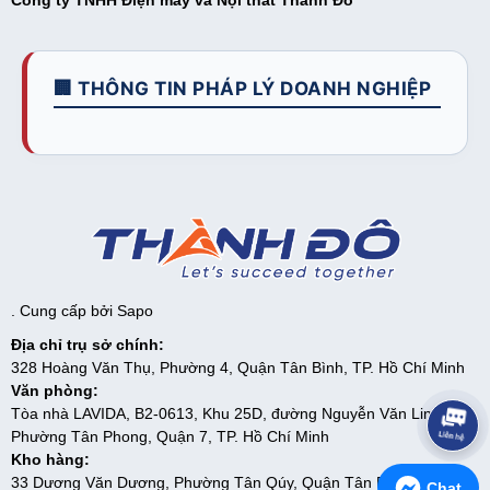
🏢 THÔNG TIN PHÁP LÝ DOANH NGHIỆP
. Cung cấp bởi
Sapo
Địa chỉ trụ sở chính:
328 Hoàng Văn Thụ, Phường 4, Quận Tân Bình, TP. Hồ Chí Minh
Văn phòng:
Tòa nhà LAVIDA, B2-0613, Khu 25D, đường Nguyễn Văn Linh,
Phường Tân Phong, Quận 7, TP. Hồ Chí Minh
Kho hàng:
33 Dương Văn Dương, Phường Tân Qúy, Quận Tân Phú, TP. Hồ
Chat