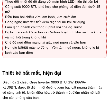
Theo dõi nhiệt độ dễ dàng với màn hình LED hiển thị tiện lợi
Công suất 9000 BTU phù hợp cho phòng có diện tích dưới 15
m2
Điều hòa hai chiều vừa làm lạnh, vừa sưởi ấm
Công nghệ Inverter tiết kiệm điện tối ưu khi sử dụng
Làm lạnh nhanh chỉ trong 3 phút với chế độ Turbo
Bộ lọc trà xanh Catechin và Carbon hoạt tính khử sạch vi khuẩn
và mùi hôi trong không khí
Chế độ ngủ đêm mang lại giấc ngủ ngon và sâu hơn
Hẹn giờ bật/tắt máy tự động - Yên tâm ngủ ngon, không lo bị
lạnh vào ban đêm
Thiết kế bắt mắt, hiện đại
Điều hòa 2 chiều Gree Inverter 9000 BTU GWH09WA-
K3D9B7L
được tô điểm một đường xám bạc cắt ngang thân máy
vô cùng tinh tế, khiến điều hòa trở thành một điểm nhấn nổi bật
cho căn phòng của bạn.