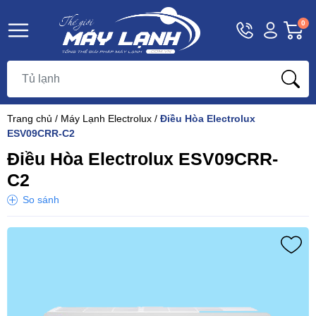
Hotline
Tài
G
0
1800
khoản
h
Hello,
T
9393
Khách
t
Trang chủ
/
Máy Lạnh Electrolux
/
Điều Hòa Electrolux
ESV09CRR-C2
Điều Hòa Electrolux ESV09CRR-
C2
So sánh