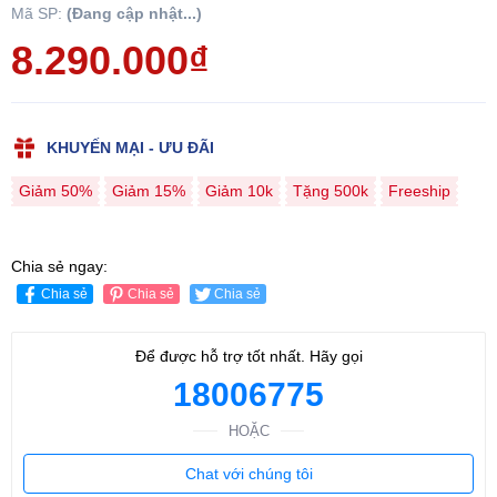
Mã SP:
(Đang cập nhật...)
8.290.000₫
KHUYẾN MẠI - ƯU ĐÃI
Giảm 50%
Giảm 15%
Giảm 10k
Tặng 500k
Freeship
Chia sẻ ngay:
Chia sẻ
Chia sẻ
Chia sẻ
Để được hỗ trợ tốt nhất. Hãy gọi
18006775
HOẶC
Chat với chúng tôi