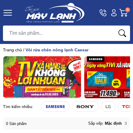
Hotline
Tài
G
0
1800
khoản
h
Hello,
T
9393
Khách
t
Trang chủ
/
Vòi rửa chén nóng lạnh Caesar
Tìm kiếm nhiều:
Sắp xếp:
Mặc định
0 Sản phẩm