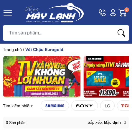
Hotline
Tài
G
0
1800
khoản
h
Hello,
T
9393
Khách
t
Trang chủ
/
Vòi Chậu Eurogold
Tìm kiếm nhiều:
Sắp xếp:
Mặc định
0 Sản phẩm