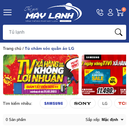
Hotline
Tài
G
0
1800
khoản
h
Hello,
T
9393
Khách
t
Trang chủ
/
Tủ chăm sóc quần áo LG
Tìm kiếm nhiều:
0 Sản phẩm
Sắp xếp:
Mặc định