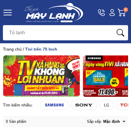
Hotline
Tài
G
0
1800
khoản
h
Hello,
T
9393
Khách
t
Trang chủ
/
Tivi trên 75 Inch
Tìm kiếm nhiều:
0 Sản phẩm
Sắp xếp:
Mặc định