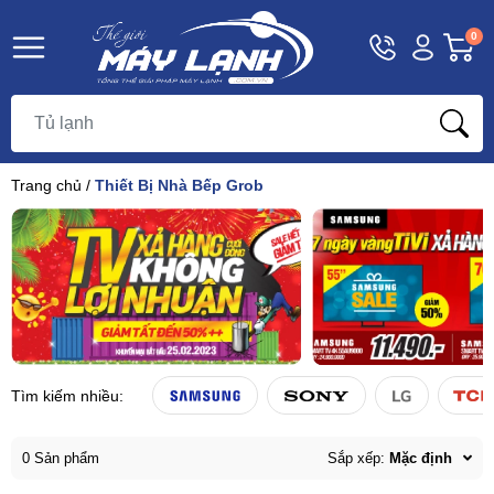
Hotline
Tài
G
0
1800
khoản
h
Hello,
T
9393
Khách
t
Trang chủ
/
Thiết Bị Nhà Bếp Grob
Tìm kiếm nhiều:
0 Sản phẩm
Sắp xếp:
Mặc định