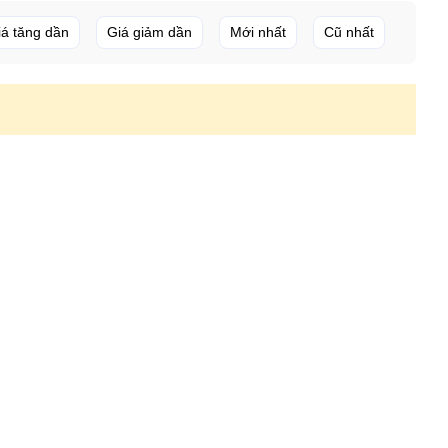
iá tăng dần
Giá giảm dần
Mới nhất
Cũ nhất