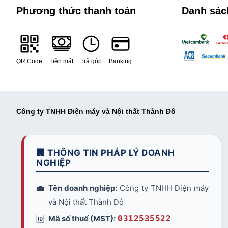
Phương thức thanh toán
Danh sác
QR Code
Tiền mặt
Trả góp
Banking
Công ty TNHH Điện máy và Nội thất Thành Đô
🏢 THÔNG TIN PHÁP LÝ DOANH
NGHIỆP
💼
Tên doanh nghiệp:
Công ty TNHH Điện máy
và Nội thất Thành Đô
🆔
Mã số thuế (MST):
0312535522