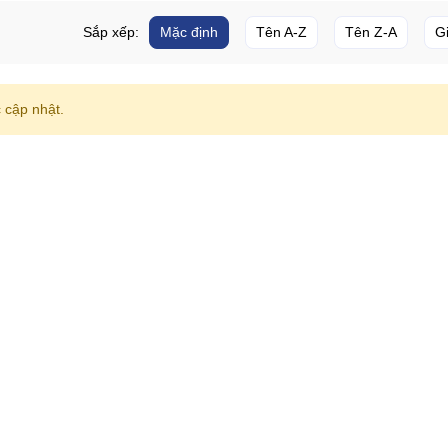
Sắp xếp:
Mặc định
Tên A-Z
Tên Z-A
G
cập nhật.