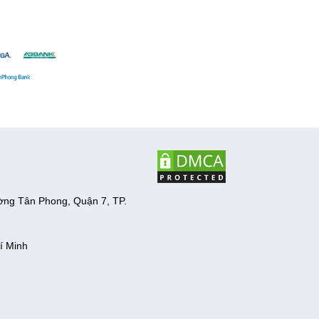
ờng Tân Phong, Quận 7, TP.
í Minh