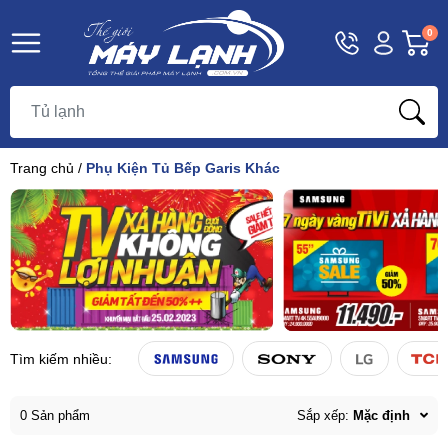
Hotline
Tài
G
0
1800
khoản
h
Hello,
T
9393
Khách
t
Trang chủ
/
Phụ Kiện Tủ Bếp Garis Khác
Tìm kiếm nhiều:
0 Sản phẩm
Sắp xếp:
Mặc định