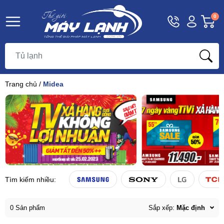
Hotline
Tài
G
0
1800
khoản
h
Hello,
T
9393
Khách
t
Trang chủ
/
Midea
Tìm kiếm nhiều:
0 Sản phẩm
Sắp xếp:
Mặc định