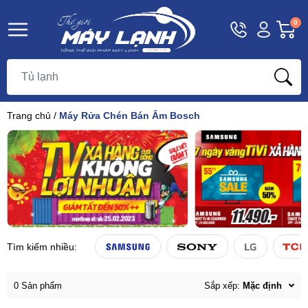
Hotline
Tài
G
0
1800
khoản
h
Hello,
T
9393
Khách
t
Trang chủ
/
Máy Rửa Chén Bán Âm Bosch
Tìm kiếm nhiều:
0 Sản phẩm
Sắp xếp:
Mặc định