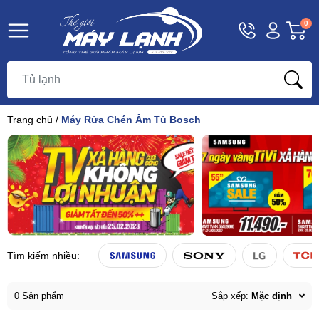
Hotline
Tài
G
0
1800
khoản
h
Hello,
T
9393
Khách
t
Trang chủ
/
Máy Rửa Chén Âm Tủ Bosch
Tìm kiếm nhiều:
0 Sản phẩm
Sắp xếp:
Mặc định