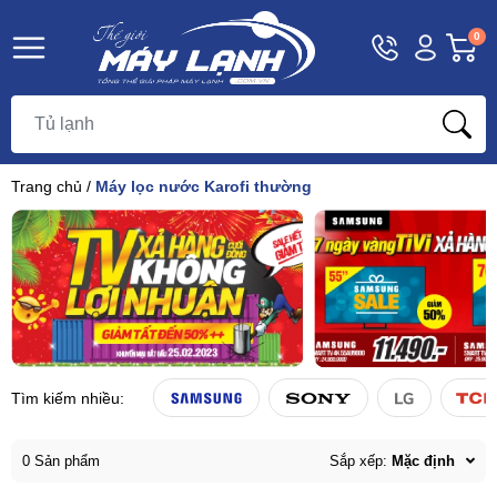
Hotline
Tài
G
0
1800
khoản
h
Hello,
T
9393
Khách
t
Trang chủ
/
Máy lọc nước Karofi thường
Tìm kiếm nhiều:
0 Sản phẩm
Sắp xếp:
Mặc định