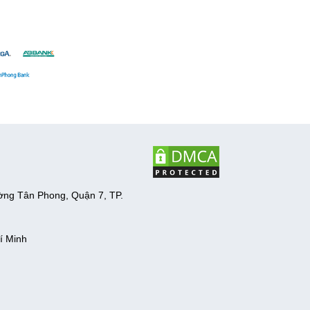
ờng Tân Phong, Quận 7, TP.
í Minh