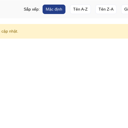
Sắp xếp:
Mặc định
Tên A-Z
Tên Z-A
G
cập nhật.