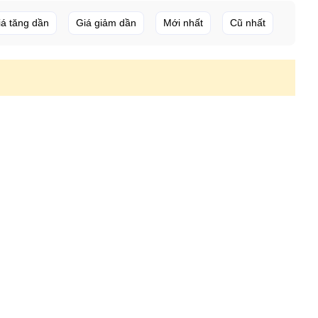
iá tăng dần
Giá giảm dần
Mới nhất
Cũ nhất