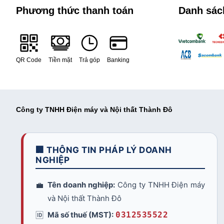
Phương thức thanh toán
Danh sác
QR Code
Tiền mặt
Trả góp
Banking
Công ty TNHH Điện máy và Nội thất Thành Đô
🏢 THÔNG TIN PHÁP LÝ DOANH
NGHIỆP
💼
Tên doanh nghiệp:
Công ty TNHH Điện máy
và Nội thất Thành Đô
🆔
Mã số thuế (MST):
0312535522