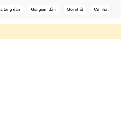
iá tăng dần
Giá giảm dần
Mới nhất
Cũ nhất