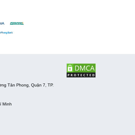
ờng Tân Phong, Quận 7, TP.
í Minh