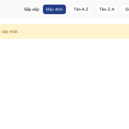
Sắp xếp:
Mặc định
Tên A-Z
Tên Z-A
G
cập nhật.