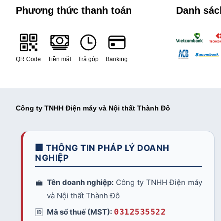
Phương thức thanh toán
Danh sác
QR Code
Tiền mặt
Trả góp
Banking
Công ty TNHH Điện máy và Nội thất Thành Đô
🏢 THÔNG TIN PHÁP LÝ DOANH
NGHIỆP
💼
Tên doanh nghiệp:
Công ty TNHH Điện máy
và Nội thất Thành Đô
🆔
Mã số thuế (MST):
0312535522