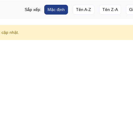
Sắp xếp:
Mặc định
Tên A-Z
Tên Z-A
G
cập nhật.