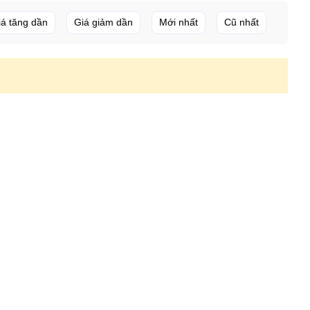
iá tăng dần
Giá giảm dần
Mới nhất
Cũ nhất