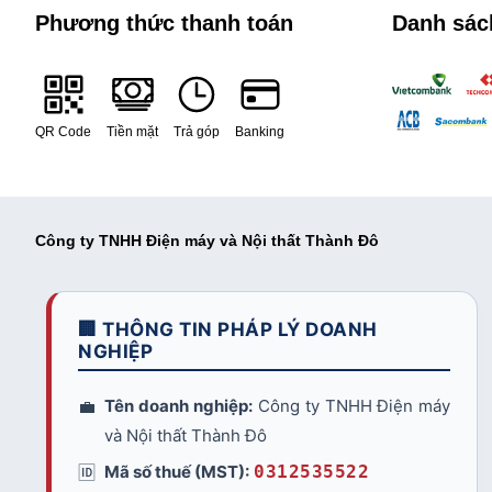
Phương thức thanh toán
Danh sác
QR Code
Tiền mặt
Trả góp
Banking
Công ty TNHH Điện máy và Nội thất Thành Đô
🏢 THÔNG TIN PHÁP LÝ DOANH
NGHIỆP
💼
Tên doanh nghiệp:
Công ty TNHH Điện máy
và Nội thất Thành Đô
🆔
Mã số thuế (MST):
0312535522