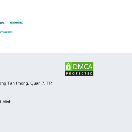
ờng Tân Phong, Quận 7, TP.
í Minh