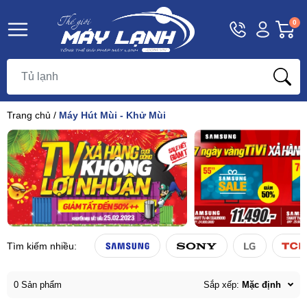
Hotline
Tài
G
0
1800
khoản
h
Hello,
T
9393
Khách
t
Trang chủ
/
Máy Hút Mùi - Khử Mùi
Tìm kiếm nhiều:
0 Sản phẩm
Sắp xếp:
Mặc định