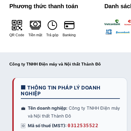
Phương thức thanh toán
Danh sác
QR Code
Tiền mặt
Trả góp
Banking
Công ty TNHH Điện máy và Nội thất Thành Đô
🏢 THÔNG TIN PHÁP LÝ DOANH
NGHIỆP
💼
Tên doanh nghiệp:
Công ty TNHH Điện máy
và Nội thất Thành Đô
🆔
Mã số thuế (MST):
0312535522