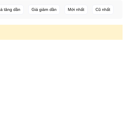
iá tăng dần
Giá giảm dần
Mới nhất
Cũ nhất