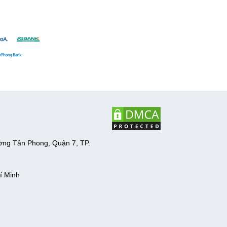
ờng Tân Phong, Quận 7, TP.
í Minh