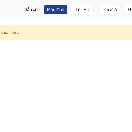
Sắp xếp:
Mặc định
Tên A-Z
Tên Z-A
G
cập nhật.